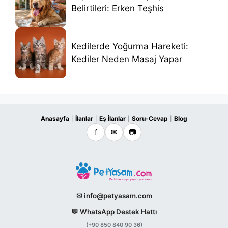
Belirtileri: Erken Teşhis
Kedilerde Yoğurma Hareketi:
Kediler Neden Masaj Yapar
Anasayfa
İlanlar
Eş İlanlar
Soru-Cevap
Blog
|
|
|
|
f
✉
📷
✉ info@petyasam.com
💬 WhatsApp Destek Hattı
(+90 850 840 90 36)