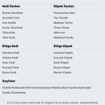
Kedi İlanları
Köpek İlanları
British Shorthair
Pomeranian Boo
Scottish Fold
Toy Poodle
İran Kedisi
Maltese Terrier
Exotic Shorthair
Chow Chow
Chinchilla
Akita Inu
Tekir Kedi
Malamut Kurdu
Bölge Kedi
Bölge Köpek
İstanbul Kedi
İstanbul Köpek
Ankara Kedi
Kocaeli Köpek
İzmir Kedi
İzmir Köpek
Kocaeli Kedi
Bursa Köpek
Bursa Kedi
Mersin Köpek
Sayfalar
Gizlilik Politikası
KVKK Koruması
Çerez Politikası
İlan Fiyatları
İade İptal
Üyelik Sözleşmesi
Evcil hayvanlar hakkında ırk bilgileri ile ücretsiz olarak, sahiplendirme