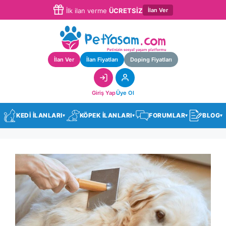
İlan Ver
İlk ilan verme
ÜCRETSİZ
İlan Ver
İlan Fiyatları
Doping Fiyatları
Giriş Yap
Üye Ol
KEDİ İLANLARI
KÖPEK İLANLARI
FORUMLAR
BLOG
▾
▾
▾
▾