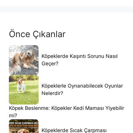
Önce Çıkanlar
Köpeklerde Kaşıntı Sorunu Nasıl
Geçer?
Köpeklerle Oynanabilecek Oyunlar
Nelerdir?
Köpek Beslenme: Köpekler Kedi Maması Yiyebilir
mi?
Köpeklerde Sıcak Çarpması