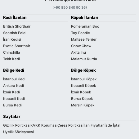
(+90 850 840 90 36)
Kedi İlanları
Köpek İlanları
British Shorthair
Pomeranian Boo
Scottish Fold
Toy Poodle
İran Kedisi
Maltese Terrier
Exotic Shorthair
Chow Chow
Chinchilla
Akita Inu
Tekir Kedi
Malamut Kurdu
Bölge Kedi
Bölge Köpek
İstanbul Kedi
İstanbul Köpek
Ankara Kedi
Kocaeli Köpek
İzmir Kedi
İzmir Köpek
Kocaeli Kedi
Bursa Köpek
Bursa Kedi
Mersin Köpek
Sayfalar
Gizlilik Politikası
KVKK Koruması
Çerez Politikası
İlan Fiyatları
İade İptal
Üyelik Sözleşmesi