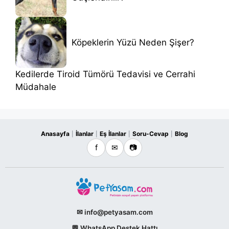
Köpeklerin Yüzü Neden Şişer?
Kedilerde Tiroid Tümörü Tedavisi ve Cerrahi
Müdahale
Anasayfa
İlanlar
Eş İlanlar
Soru-Cevap
Blog
|
|
|
|
f
✉
📷
✉ info@petyasam.com
💬 WhatsApp Destek Hattı