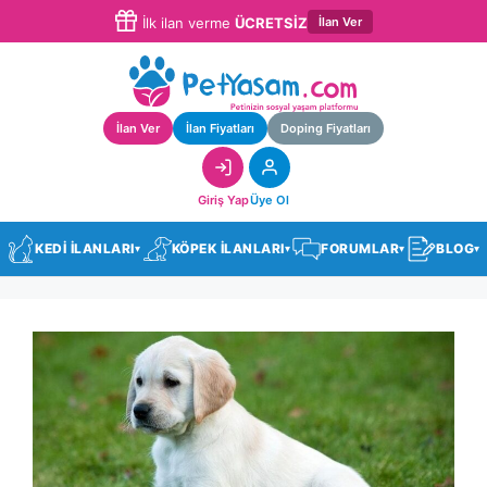
İlan Ver
İlk ilan verme
ÜCRETSİZ
İlan Ver
İlan Fiyatları
Doping Fiyatları
Giriş Yap
Üye Ol
KEDİ İLANLARI
KÖPEK İLANLARI
FORUMLAR
BLOG
▾
▾
▾
▾