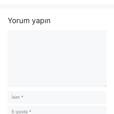
Yorum yapın
Yorum
İsim
E-