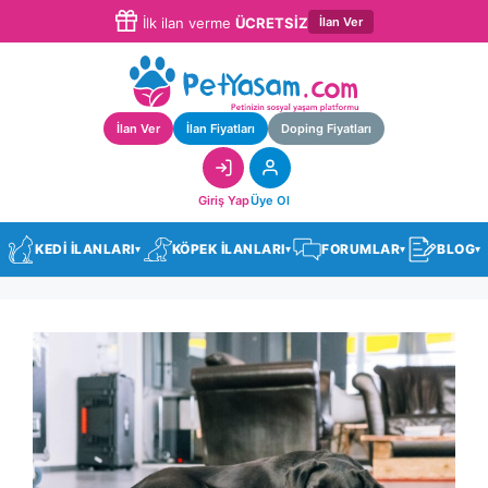
İlan Ver
İlk ilan verme
ÜCRETSİZ
İlan Ver
İlan Fiyatları
Doping Fiyatları
Giriş Yap
Üye Ol
KEDİ İLANLARI
KÖPEK İLANLARI
FORUMLAR
BLOG
▾
▾
▾
▾