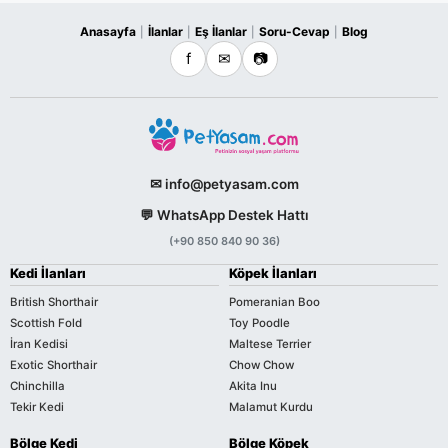
Anasayfa
İlanlar
Eş İlanlar
Soru-Cevap
Blog
|
|
|
|
f
✉
📷
✉ info@petyasam.com
💬 WhatsApp Destek Hattı
(+90 850 840 90 36)
Kedi İlanları
Köpek İlanları
British Shorthair
Pomeranian Boo
Scottish Fold
Toy Poodle
İran Kedisi
Maltese Terrier
Exotic Shorthair
Chow Chow
Chinchilla
Akita Inu
Tekir Kedi
Malamut Kurdu
Bölge Kedi
Bölge Köpek