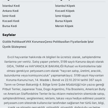
İstanbul Kedi
İstanbul Köpek
Ankara Kedi
Kocaeli Köpek
İzmir Kedi
İzmir Köpek
Kocaeli Kedi
Bursa Köpek
Bursa Kedi
Mersin Köpek
Sayfalar
Gizlilik Politikası
KVKK Koruması
Çerez Politikası
İlan Fiyatları
İade İptal
Üyelik Sözleşmesi
Evcil hayvanlar hakkında ırk bilgileri ile ücretsiz olarak, sahiplendirme
ilanlarına yer veririz. Satış yapan yerlerin, 5199 sayılı Kanuna dayalı olarak
GIDA, TARIM ve HAYVANCILIK BAKANLIĞI Ruhsat ve Kontrollerine tabi
olması gerekiyor. petyasam.com olarak "hayvan satışı, üretimi, aracılık,
bulundurma veya komisyonculuk" yapmamaktayız. 5199 sayılı Hayvanları
Koruma Kanunu'nun, 14. Madde L Bendi ve 22.10.2014 tarihli 367 sayılı
Tarım ve Orman Bakanlığı 4. Bölge İzmir Şube Müdürlüğü'nün yazısı gereği
Pitbull Terrier, Japanese Tosa, Dogo Argentino, Fila Brasileiro, American Bully
ve American Staffordshire Terrier ile bu ırkların melezlerinin sitemizde satışı,
sahiplendirilmesi, sergilenmesi, reklamı, takası veya hediye edilmesi yasaktır.
petyasam.com sitesinde kullanıcılar tarafından sağlanan her türlü ilan, bilgi,
içerik ve görselin gerçekliği, orijinalliği, güvenliği, doğruluğu ve belge