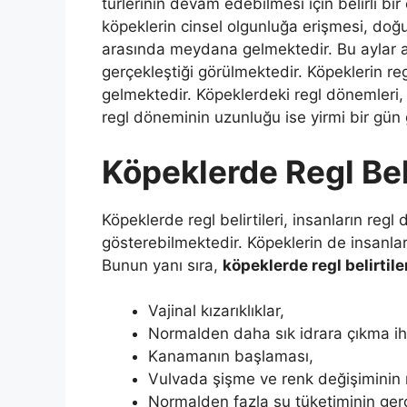
türlerinin devam edebilmesi için belirli bi
köpeklerin cinsel olgunluğa erişmesi, doğum
arasında meydana gelmektedir. Bu aylar ar
gerçekleştiği görülmektedir. Köpeklerin re
gelmektedir. Köpeklerdeki regl dönemleri,
regl döneminin uzunluğu ise yirmi bir gün 
Köpeklerde Regl Beli
Köpeklerde regl belirtileri, insanların regl 
gösterebilmektedir. Köpeklerin de insanlar
Bunun yanı sıra,
köpeklerde regl belirtile
Vajinal kızarıklıklar,
Normalden daha sık idrara çıkma iht
Kanamanın başlaması,
Vulvada şişme ve renk değişiminin
Normalden fazla su tüketiminin ger