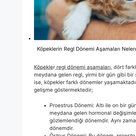
Köpeklerin Regl Dönemi Aşamaları Neler
Köpekle
r
regl dönemi aşamaları
, dört far
meydana gelen regl, yirmi bir gün gibi bir
ise, köpekler farklı dönemler yaşamaktadı
gelişme göstermektedir;
Proestrus Dönemi: Altı ile on bir 
meydana gelen hormonal değişimlere
gözlemlendiği dönemdir. Aynı zama
dönemdir.
Östrus Dönemi: Bu dönem, proestr