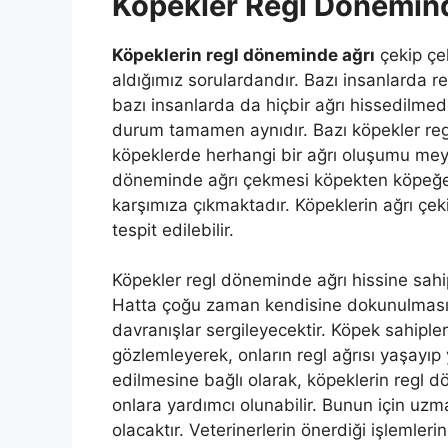
Köpekler Regl Dönemind
Köpeklerin regl döneminde ağrı
çekip çe
aldığımız sorulardandır. Bazı insanlarda r
bazı insanlarda da hiçbir ağrı hissedilme
durum tamamen aynıdır. Bazı köpekler reg
köpeklerde herhangi bir ağrı oluşumu me
döneminde ağrı çekmesi köpekten köpeğe 
karşımıza çıkmaktadır. Köpeklerin ağrı çe
tespit edilebilir.
Köpekler regl döneminde ağrı hissine sahip
Hatta çoğu zaman kendisine dokunulmasın
davranışlar sergileyecektir. Köpek sahiple
gözlemleyerek, onların regl ağrısı yaşayıp
edilmesine bağlı olarak, köpeklerin regl d
onlara yardımcı olunabilir. Bunun için u
olacaktır. Veterinerlerin önerdiği işlemlerin