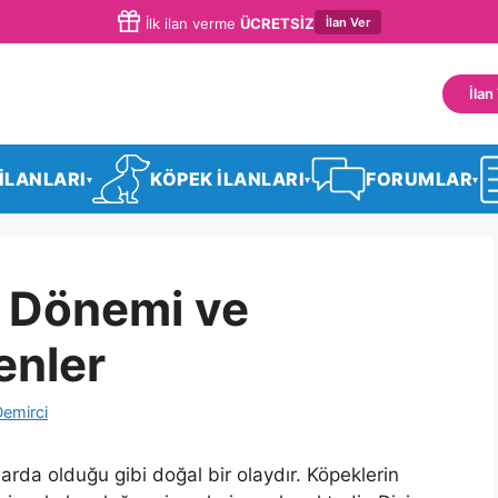
İlan Ver
İlk ilan verme
ÜCRETSİZ
İlan
 İLANLARI
KÖPEK İLANLARI
FORUMLAR
▾
▾
▾
 Dönemi ve
enler
Demirci
arda olduğu gibi doğal bir olaydır. Köpeklerin