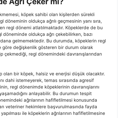
e Ağrı Çeker mi?
kmemesi, köpek sahibi olan kişilerden sürekli
egl döneminin oldukça ağrılı geçmesinin yanı sıra,
den regl dönemi atlatılmaktadır. Köpeklerde de bu
l döneminde oldukça ağrı çekebilirken, bazı
ydana gelmemektedir. Bu durumda, köpeklerin regl
göre değişkenlik gösteren bir durum olarak
kip çekmediği, regl dönemindeki davranışlarından
 olan bir köpek, halsiz ve enerjisi düşük olacaktır.
ı dahi istemeyerek, temas sırasında agresif
rinin, regl dönenimde köpeklerinin davranışlarını
 yaşamadığını anlayabilir. Bu durumun tespit
önemindeki ağrılarının hafifletilmesi konusunda
zman veteriner hekimlere başvurulmasında fayda
 yapılması ile köpeklerin ağrılarının hafifletilmesine