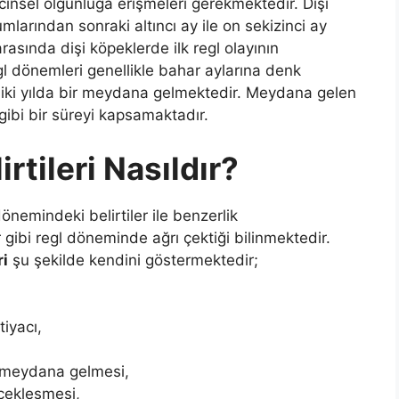
r cinsel olgunluğa erişmeleri gerekmektedir. Dişi
larından sonraki altıncı ay ile on sekizinci ay
asında dişi köpeklerde ilk regl olayının
gl dönemleri genellikle bahar aylarına denk
 iki yılda bir meydana gelmektedir. Meydana gelen
gibi bir süreyi kapsamaktadır.
rtileri Nasıldır?
dönemindeki belirtiler ile benzerlik
 gibi regl döneminde ağrı çektiği bilinmektedir.
ri
şu şekilde kendini göstermektedir;
iyacı,
 meydana gelmesi,
çekleşmesi,