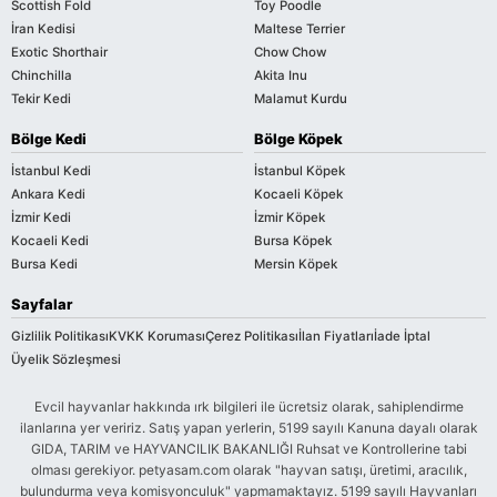
Scottish Fold
Toy Poodle
İran Kedisi
Maltese Terrier
Exotic Shorthair
Chow Chow
Chinchilla
Akita Inu
Tekir Kedi
Malamut Kurdu
Bölge Kedi
Bölge Köpek
İstanbul Kedi
İstanbul Köpek
Ankara Kedi
Kocaeli Köpek
İzmir Kedi
İzmir Köpek
Kocaeli Kedi
Bursa Köpek
Bursa Kedi
Mersin Köpek
Sayfalar
Gizlilik Politikası
KVKK Koruması
Çerez Politikası
İlan Fiyatları
İade İptal
Üyelik Sözleşmesi
Evcil hayvanlar hakkında ırk bilgileri ile ücretsiz olarak, sahiplendirme
ilanlarına yer veririz. Satış yapan yerlerin, 5199 sayılı Kanuna dayalı olarak
GIDA, TARIM ve HAYVANCILIK BAKANLIĞI Ruhsat ve Kontrollerine tabi
olması gerekiyor. petyasam.com olarak "hayvan satışı, üretimi, aracılık,
bulundurma veya komisyonculuk" yapmamaktayız. 5199 sayılı Hayvanları