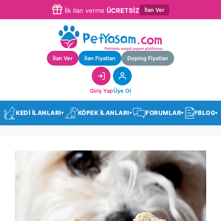
İlan Ver
İlk ilan verme
ÜCRETSİZ
İlan Ver
İlan Fiyatları
Doping Fiyatları
Giriş Yap
Üye Ol
KEDİ İLANLARI
KÖPEK İLANLARI
FORUMLAR
BLOG
▾
▾
▾
▾