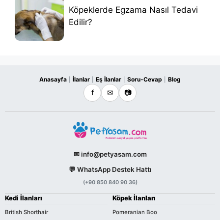
Köpeklerde Egzama Nasıl Tedavi
Edilir?
Anasayfa
İlanlar
Eş İlanlar
Soru-Cevap
Blog
|
|
|
|
f
✉
📷
✉ info@petyasam.com
💬 WhatsApp Destek Hattı
(+90 850 840 90 36)
Kedi İlanları
Köpek İlanları
British Shorthair
Pomeranian Boo