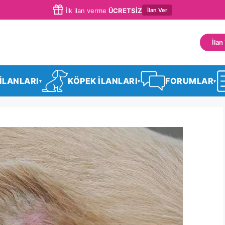
İlan Ver
İlk ilan verme
ÜCRETSİZ
İlan
 İLANLARI
KÖPEK İLANLARI
FORUMLAR
▾
▾
▾