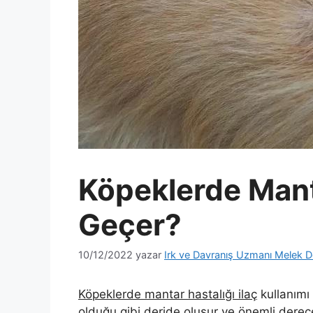
Köpeklerde Manta
Geçer?
10/12/2022
yazar
Irk ve Davranış Uzmanı Melek D
Köpeklerde mantar hastalığı ilaç
kullanımı 
olduğu gibi deride oluşur ve önemli derec