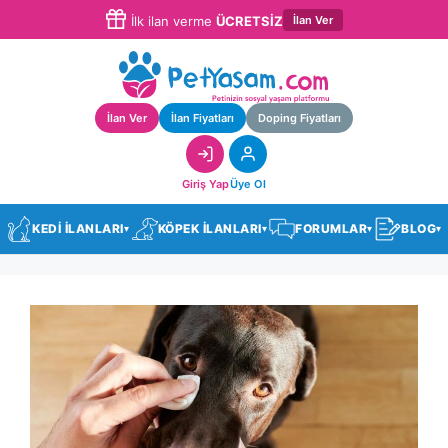
İlan Ver
İlk ilan verme
ÜCRETSİZ
İlan Ver
İlan Fiyatları
Doping Fiyatları
Giriş Yap
Üye Ol
KEDİ İLANLARI
KÖPEK İLANLARI
FORUMLAR
BLOG
▾
▾
▾
▾