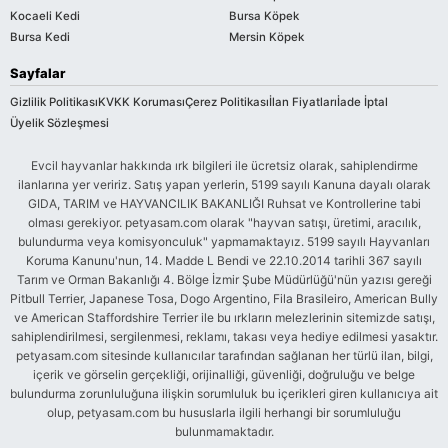
Kocaeli Kedi
Bursa Köpek
Bursa Kedi
Mersin Köpek
Sayfalar
Gizlilik Politikası
KVKK Koruması
Çerez Politikası
İlan Fiyatları
İade İptal
Üyelik Sözleşmesi
Evcil hayvanlar hakkında ırk bilgileri ile ücretsiz olarak, sahiplendirme
ilanlarına yer veririz. Satış yapan yerlerin, 5199 sayılı Kanuna dayalı olarak
GIDA, TARIM ve HAYVANCILIK BAKANLIĞI Ruhsat ve Kontrollerine tabi
olması gerekiyor. petyasam.com olarak "hayvan satışı, üretimi, aracılık,
bulundurma veya komisyonculuk" yapmamaktayız. 5199 sayılı Hayvanları
Koruma Kanunu'nun, 14. Madde L Bendi ve 22.10.2014 tarihli 367 sayılı
Tarım ve Orman Bakanlığı 4. Bölge İzmir Şube Müdürlüğü'nün yazısı gereği
Pitbull Terrier, Japanese Tosa, Dogo Argentino, Fila Brasileiro, American Bully
ve American Staffordshire Terrier ile bu ırkların melezlerinin sitemizde satışı,
sahiplendirilmesi, sergilenmesi, reklamı, takası veya hediye edilmesi yasaktır.
petyasam.com sitesinde kullanıcılar tarafından sağlanan her türlü ilan, bilgi,
içerik ve görselin gerçekliği, orijinalliği, güvenliği, doğruluğu ve belge
bulundurma zorunluluğuna ilişkin sorumluluk bu içerikleri giren kullanıcıya ait
olup, petyasam.com bu hususlarla ilgili herhangi bir sorumluluğu
bulunmamaktadır.