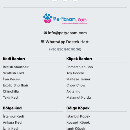
✉ info@petyasam.com
💬 WhatsApp Destek Hattı
(+90 850 840 90 36)
Kedi İlanları
Köpek İlanları
British Shorthair
Pomeranian Boo
Scottish Fold
Toy Poodle
İran Kedisi
Maltese Terrier
Exotic Shorthair
Chow Chow
Chinchilla
Akita Inu
Tekir Kedi
Malamut Kurdu
Bölge Kedi
Bölge Köpek
İstanbul Kedi
İstanbul Köpek
Ankara Kedi
Kocaeli Köpek
İzmir Kedi
İzmir Köpek