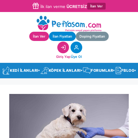
İlan Ver
İlk ilan verme
ÜCRETSİZ
İlan Ver
İlan Fiyatları
Doping Fiyatları
Giriş Yap
Üye Ol
KEDİ İLANLARI
KÖPEK İLANLARI
FORUMLAR
BLOG
▾
▾
▾
▾