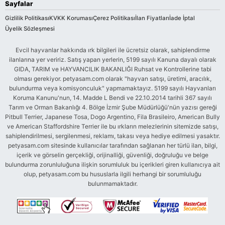
Sayfalar
Gizlilik Politikası
KVKK Koruması
Çerez Politikası
İlan Fiyatları
İade İptal
Üyelik Sözleşmesi
Evcil hayvanlar hakkında ırk bilgileri ile ücretsiz olarak, sahiplendirme
ilanlarına yer veririz. Satış yapan yerlerin, 5199 sayılı Kanuna dayalı olarak
GIDA, TARIM ve HAYVANCILIK BAKANLIĞI Ruhsat ve Kontrollerine tabi
olması gerekiyor. petyasam.com olarak "hayvan satışı, üretimi, aracılık,
bulundurma veya komisyonculuk" yapmamaktayız. 5199 sayılı Hayvanları
Koruma Kanunu'nun, 14. Madde L Bendi ve 22.10.2014 tarihli 367 sayılı
Tarım ve Orman Bakanlığı 4. Bölge İzmir Şube Müdürlüğü'nün yazısı gereği
Pitbull Terrier, Japanese Tosa, Dogo Argentino, Fila Brasileiro, American Bully
ve American Staffordshire Terrier ile bu ırkların melezlerinin sitemizde satışı,
sahiplendirilmesi, sergilenmesi, reklamı, takası veya hediye edilmesi yasaktır.
petyasam.com sitesinde kullanıcılar tarafından sağlanan her türlü ilan, bilgi,
içerik ve görselin gerçekliği, orijinalliği, güvenliği, doğruluğu ve belge
bulundurma zorunluluğuna ilişkin sorumluluk bu içerikleri giren kullanıcıya ait
olup, petyasam.com bu hususlarla ilgili herhangi bir sorumluluğu
bulunmamaktadır.