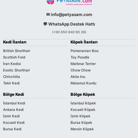
✉ info@petyasam.com
💬 WhatsApp Destek Hattı
(+90 850 840 90 36)
Kedi İlanları
Köpek İlanları
British Shorthair
Pomeranian Boo
Scottish Fold
Toy Poodle
İran Kedisi
Maltese Terrier
Exotic Shorthair
Chow Chow
Chinchilla
Akita Inu
Tekir Kedi
Malamut Kurdu
Bölge Kedi
Bölge Köpek
İstanbul Kedi
İstanbul Köpek
Ankara Kedi
Kocaeli Köpek
İzmir Kedi
İzmir Köpek
Kocaeli Kedi
Bursa Köpek
Bursa Kedi
Mersin Köpek