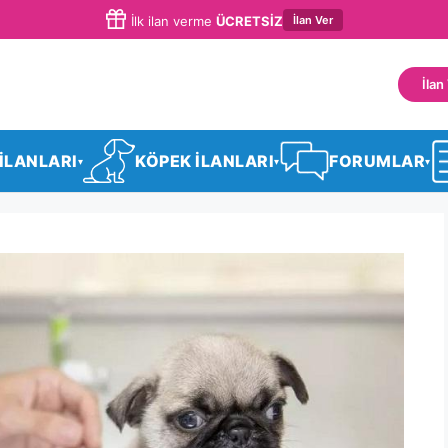
İlan Ver
İlk ilan verme
ÜCRETSİZ
İlan
 İLANLARI
KÖPEK İLANLARI
FORUMLAR
▾
▾
▾