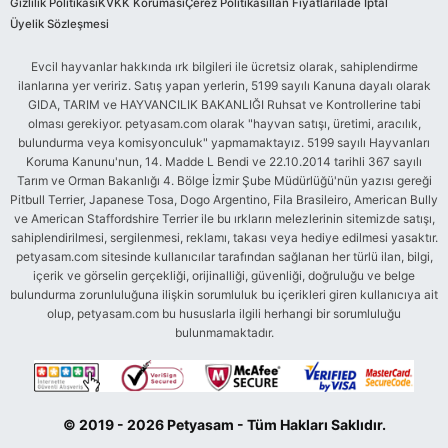
Gizlilik Politikası
KVKK Koruması
Çerez Politikası
İlan Fiyatları
İade İptal
Üyelik Sözleşmesi
Evcil hayvanlar hakkında ırk bilgileri ile ücretsiz olarak, sahiplendirme
ilanlarına yer veririz. Satış yapan yerlerin, 5199 sayılı Kanuna dayalı olarak
GIDA, TARIM ve HAYVANCILIK BAKANLIĞI Ruhsat ve Kontrollerine tabi
olması gerekiyor. petyasam.com olarak "hayvan satışı, üretimi, aracılık,
bulundurma veya komisyonculuk" yapmamaktayız. 5199 sayılı Hayvanları
Koruma Kanunu'nun, 14. Madde L Bendi ve 22.10.2014 tarihli 367 sayılı
Tarım ve Orman Bakanlığı 4. Bölge İzmir Şube Müdürlüğü'nün yazısı gereği
Pitbull Terrier, Japanese Tosa, Dogo Argentino, Fila Brasileiro, American Bully
ve American Staffordshire Terrier ile bu ırkların melezlerinin sitemizde satışı,
sahiplendirilmesi, sergilenmesi, reklamı, takası veya hediye edilmesi yasaktır.
petyasam.com sitesinde kullanıcılar tarafından sağlanan her türlü ilan, bilgi,
içerik ve görselin gerçekliği, orijinalliği, güvenliği, doğruluğu ve belge
bulundurma zorunluluğuna ilişkin sorumluluk bu içerikleri giren kullanıcıya ait
olup, petyasam.com bu hususlarla ilgili herhangi bir sorumluluğu
bulunmamaktadır.
© 2019 - 2026 Petyasam - Tüm Hakları Saklıdır.