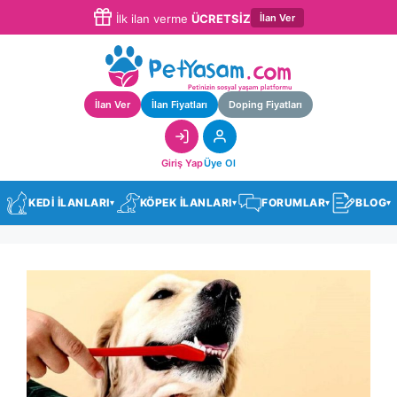
İlan Ver
İlk ilan verme
ÜCRETSİZ
İlan Ver
İlan Fiyatları
Doping Fiyatları
Giriş Yap
Üye Ol
KEDİ İLANLARI
KÖPEK İLANLARI
FORUMLAR
BLOG
▾
▾
▾
▾