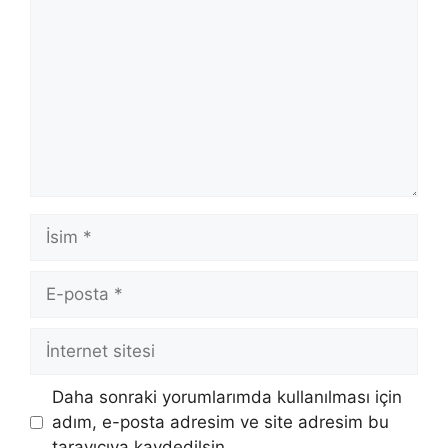
İsim
E-
posta
İnternet
sitesi
Daha sonraki yorumlarımda kullanılması için
adım, e-posta adresim ve site adresim bu
tarayıcıya kaydedilsin.