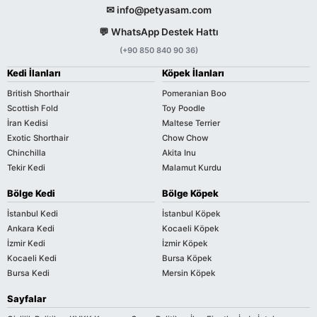
✉ info@petyasam.com
💬 WhatsApp Destek Hattı
(+90 850 840 90 36)
Kedi İlanları
Köpek İlanları
British Shorthair
Pomeranian Boo
Scottish Fold
Toy Poodle
İran Kedisi
Maltese Terrier
Exotic Shorthair
Chow Chow
Chinchilla
Akita Inu
Tekir Kedi
Malamut Kurdu
Bölge Kedi
Bölge Köpek
İstanbul Kedi
İstanbul Köpek
Ankara Kedi
Kocaeli Köpek
İzmir Kedi
İzmir Köpek
Kocaeli Kedi
Bursa Köpek
Bursa Kedi
Mersin Köpek
Sayfalar