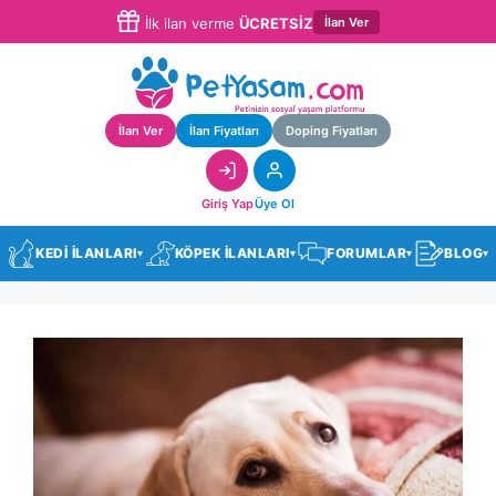
İlan Ver
İlk ilan verme
ÜCRETSİZ
İlan Ver
İlan Fiyatları
Doping Fiyatları
Giriş Yap
Üye Ol
KEDİ İLANLARI
KÖPEK İLANLARI
FORUMLAR
BLOG
▾
▾
▾
▾