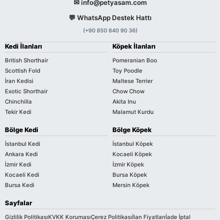
✉ info@petyasam.com
💬 WhatsApp Destek Hattı
(+90 850 840 90 36)
Kedi İlanları
Köpek İlanları
British Shorthair
Pomeranian Boo
Scottish Fold
Toy Poodle
İran Kedisi
Maltese Terrier
Exotic Shorthair
Chow Chow
Chinchilla
Akita Inu
Tekir Kedi
Malamut Kurdu
Bölge Kedi
Bölge Köpek
İstanbul Kedi
İstanbul Köpek
Ankara Kedi
Kocaeli Köpek
İzmir Kedi
İzmir Köpek
Kocaeli Kedi
Bursa Köpek
Bursa Kedi
Mersin Köpek
Sayfalar
Gizlilik Politikası
KVKK Koruması
Çerez Politikası
İlan Fiyatları
İade İptal