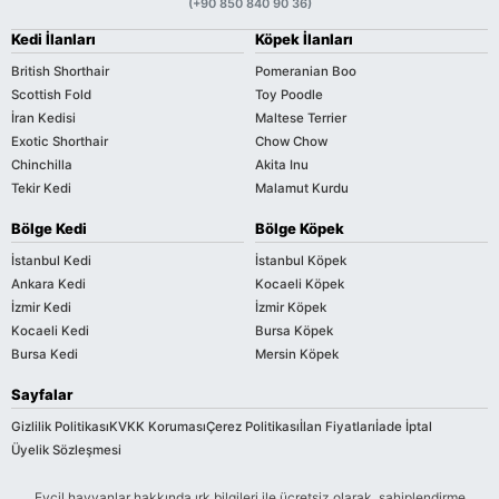
(+90 850 840 90 36)
Kedi İlanları
Köpek İlanları
British Shorthair
Pomeranian Boo
Scottish Fold
Toy Poodle
İran Kedisi
Maltese Terrier
Exotic Shorthair
Chow Chow
Chinchilla
Akita Inu
Tekir Kedi
Malamut Kurdu
Bölge Kedi
Bölge Köpek
İstanbul Kedi
İstanbul Köpek
Ankara Kedi
Kocaeli Köpek
İzmir Kedi
İzmir Köpek
Kocaeli Kedi
Bursa Köpek
Bursa Kedi
Mersin Köpek
Sayfalar
Gizlilik Politikası
KVKK Koruması
Çerez Politikası
İlan Fiyatları
İade İptal
Üyelik Sözleşmesi
Evcil hayvanlar hakkında ırk bilgileri ile ücretsiz olarak, sahiplendirme