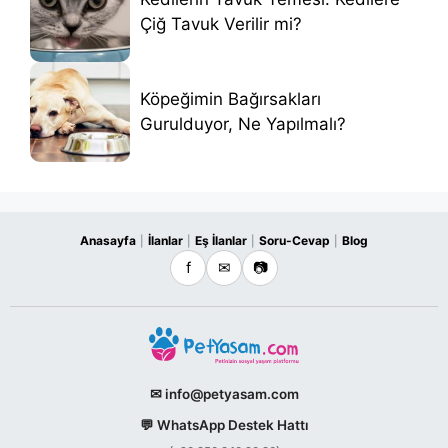
Çiğ Tavuk Verilir mi?
Köpeğimin Bağırsakları
Gurulduyor, Ne Yapılmalı?
Anasayfa
İlanlar
Eş İlanlar
Soru-Cevap
Blog
|
|
|
|
f
✉
📷
✉ info@petyasam.com
💬 WhatsApp Destek Hattı