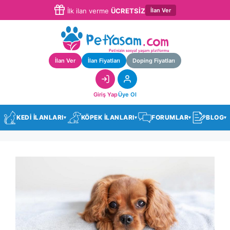
İlan Ver
İlk ilan verme
ÜCRETSİZ
İlan Ver
İlan Fiyatları
Doping Fiyatları
Giriş Yap
Üye Ol
KEDİ İLANLARI
KÖPEK İLANLARI
FORUMLAR
BLOG
▾
▾
▾
▾