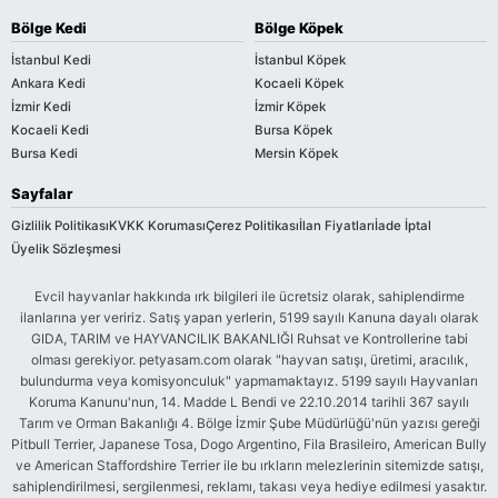
Bölge Kedi
Bölge Köpek
İstanbul Kedi
İstanbul Köpek
Ankara Kedi
Kocaeli Köpek
İzmir Kedi
İzmir Köpek
Kocaeli Kedi
Bursa Köpek
Bursa Kedi
Mersin Köpek
Sayfalar
Gizlilik Politikası
KVKK Koruması
Çerez Politikası
İlan Fiyatları
İade İptal
Üyelik Sözleşmesi
Evcil hayvanlar hakkında ırk bilgileri ile ücretsiz olarak, sahiplendirme
ilanlarına yer veririz. Satış yapan yerlerin, 5199 sayılı Kanuna dayalı olarak
GIDA, TARIM ve HAYVANCILIK BAKANLIĞI Ruhsat ve Kontrollerine tabi
olması gerekiyor. petyasam.com olarak "hayvan satışı, üretimi, aracılık,
bulundurma veya komisyonculuk" yapmamaktayız. 5199 sayılı Hayvanları
Koruma Kanunu'nun, 14. Madde L Bendi ve 22.10.2014 tarihli 367 sayılı
Tarım ve Orman Bakanlığı 4. Bölge İzmir Şube Müdürlüğü'nün yazısı gereği
Pitbull Terrier, Japanese Tosa, Dogo Argentino, Fila Brasileiro, American Bully
ve American Staffordshire Terrier ile bu ırkların melezlerinin sitemizde satışı,
sahiplendirilmesi, sergilenmesi, reklamı, takası veya hediye edilmesi yasaktır.