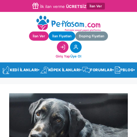
İlan Ver
İlk ilan verme
ÜCRETSİZ
İlan Ver
İlan Fiyatları
Doping Fiyatları
Giriş Yap
Üye Ol
KEDİ İLANLARI
KÖPEK İLANLARI
FORUMLAR
BLOG
▾
▾
▾
▾