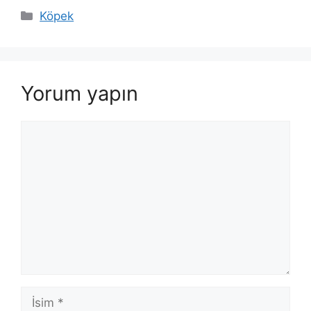
Kategoriler
Köpek
Yorum yapın
Yorum
İsim