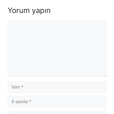
Yorum yapın
Yorum
İsim
E-
posta
İnternet