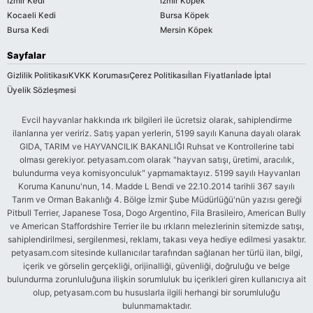
İzmir Kedi
İzmir Köpek
Kocaeli Kedi
Bursa Köpek
Bursa Kedi
Mersin Köpek
Sayfalar
Gizlilik Politikası
KVKK Koruması
Çerez Politikası
İlan Fiyatları
İade İptal
Üyelik Sözleşmesi
Evcil hayvanlar hakkında ırk bilgileri ile ücretsiz olarak, sahiplendirme
ilanlarına yer veririz. Satış yapan yerlerin, 5199 sayılı Kanuna dayalı olarak
GIDA, TARIM ve HAYVANCILIK BAKANLIĞI Ruhsat ve Kontrollerine tabi
olması gerekiyor. petyasam.com olarak "hayvan satışı, üretimi, aracılık,
bulundurma veya komisyonculuk" yapmamaktayız. 5199 sayılı Hayvanları
Koruma Kanunu'nun, 14. Madde L Bendi ve 22.10.2014 tarihli 367 sayılı
Tarım ve Orman Bakanlığı 4. Bölge İzmir Şube Müdürlüğü'nün yazısı gereği
Pitbull Terrier, Japanese Tosa, Dogo Argentino, Fila Brasileiro, American Bully
ve American Staffordshire Terrier ile bu ırkların melezlerinin sitemizde satışı,
sahiplendirilmesi, sergilenmesi, reklamı, takası veya hediye edilmesi yasaktır.
petyasam.com sitesinde kullanıcılar tarafından sağlanan her türlü ilan, bilgi,
içerik ve görselin gerçekliği, orijinalliği, güvenliği, doğruluğu ve belge
bulundurma zorunluluğuna ilişkin sorumluluk bu içerikleri giren kullanıcıya ait
olup, petyasam.com bu hususlarla ilgili herhangi bir sorumluluğu
bulunmamaktadır.