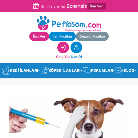
İlan Ver
İlk ilan verme
ÜCRETSİZ
İlan Ver
İlan Fiyatları
Doping Fiyatları
Giriş Yap
Üye Ol
KEDİ İLANLARI
KÖPEK İLANLARI
FORUMLAR
BLOG
▾
▾
▾
▾