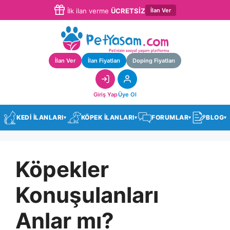
İlan Ver
İlk ilan verme
ÜCRETSİZ
İlan Ver
İlan Fiyatları
Doping Fiyatları
Giriş Yap
Üye Ol
KEDİ İLANLARI
KÖPEK İLANLARI
FORUMLAR
BLOG
▾
▾
▾
▾
Köpekler
Konuşulanları
Anlar mı?