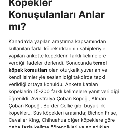
Köpekler
Konuşulanları Anlar
mı?
Kanada’da yapılan araştırma kapsamından
kullanılan farklı köpek ırklarının sahipleriyle
yapılan ankette köpeklerin farklı kelimelere
verdiği ifadeler derlendi. Sonucunda
temel
köpek komutları
olan otur,kalk,yuvarlan ve
kendi isimleriyle seslenildiği takdirde tepki
verildiği ortaya konuldu. Ankete katılan
köpeklerin 15-200 farklı kelimelere yanıt verildiği
öğrenildi. Avustralya Çoban Köpeği, Alman
Çoban Köpeği, Border Collie gibi büyük ırk
köpekler… Süs köpekleri arasında; Bichon Frise,
Cavalier King, Chihuahua diğer köpeklere göre
daha fazla kelime öğrendikleri ve anladıkları