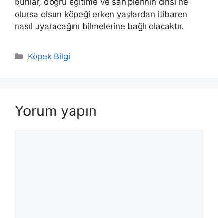
bunlar, doğru eğitime ve sahiplerinin cinsi ne
olursa olsun köpeği erken yaşlardan itibaren
nasıl uyaracağını bilmelerine bağlı olacaktır.
Kategoriler
Köpek Bilgi
Yorum yapın
Yorum