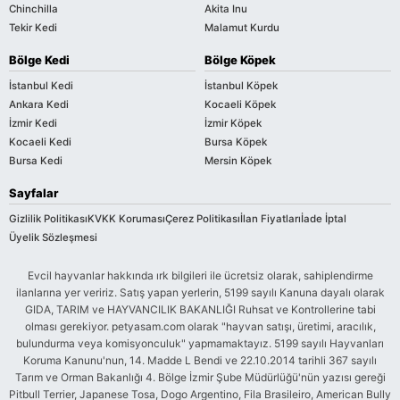
Chinchilla
Akita Inu
Tekir Kedi
Malamut Kurdu
Bölge Kedi
Bölge Köpek
İstanbul Kedi
İstanbul Köpek
Ankara Kedi
Kocaeli Köpek
İzmir Kedi
İzmir Köpek
Kocaeli Kedi
Bursa Köpek
Bursa Kedi
Mersin Köpek
Sayfalar
Gizlilik Politikası
KVKK Koruması
Çerez Politikası
İlan Fiyatları
İade İptal
Üyelik Sözleşmesi
Evcil hayvanlar hakkında ırk bilgileri ile ücretsiz olarak, sahiplendirme
ilanlarına yer veririz. Satış yapan yerlerin, 5199 sayılı Kanuna dayalı olarak
GIDA, TARIM ve HAYVANCILIK BAKANLIĞI Ruhsat ve Kontrollerine tabi
olması gerekiyor. petyasam.com olarak "hayvan satışı, üretimi, aracılık,
bulundurma veya komisyonculuk" yapmamaktayız. 5199 sayılı Hayvanları
Koruma Kanunu'nun, 14. Madde L Bendi ve 22.10.2014 tarihli 367 sayılı
Tarım ve Orman Bakanlığı 4. Bölge İzmir Şube Müdürlüğü'nün yazısı gereği
Pitbull Terrier, Japanese Tosa, Dogo Argentino, Fila Brasileiro, American Bully