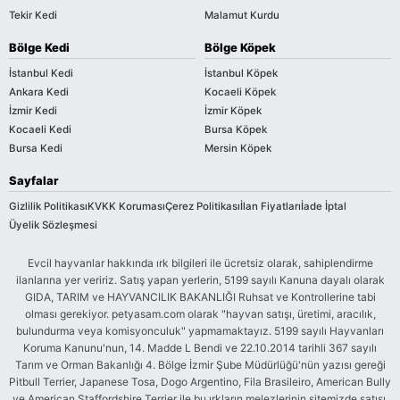
Tekir Kedi
Malamut Kurdu
Bölge Kedi
Bölge Köpek
İstanbul Kedi
İstanbul Köpek
Ankara Kedi
Kocaeli Köpek
İzmir Kedi
İzmir Köpek
Kocaeli Kedi
Bursa Köpek
Bursa Kedi
Mersin Köpek
Sayfalar
Gizlilik Politikası
KVKK Koruması
Çerez Politikası
İlan Fiyatları
İade İptal
Üyelik Sözleşmesi
Evcil hayvanlar hakkında ırk bilgileri ile ücretsiz olarak, sahiplendirme
ilanlarına yer veririz. Satış yapan yerlerin, 5199 sayılı Kanuna dayalı olarak
GIDA, TARIM ve HAYVANCILIK BAKANLIĞI Ruhsat ve Kontrollerine tabi
olması gerekiyor. petyasam.com olarak "hayvan satışı, üretimi, aracılık,
bulundurma veya komisyonculuk" yapmamaktayız. 5199 sayılı Hayvanları
Koruma Kanunu'nun, 14. Madde L Bendi ve 22.10.2014 tarihli 367 sayılı
Tarım ve Orman Bakanlığı 4. Bölge İzmir Şube Müdürlüğü'nün yazısı gereği
Pitbull Terrier, Japanese Tosa, Dogo Argentino, Fila Brasileiro, American Bully
ve American Staffordshire Terrier ile bu ırkların melezlerinin sitemizde satışı,