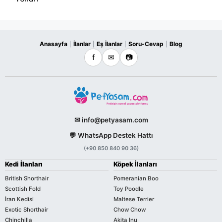
Anasayfa
İlanlar
Eş İlanlar
Soru-Cevap
Blog
|
|
|
|
f
✉
📷
✉ info@petyasam.com
💬 WhatsApp Destek Hattı
(+90 850 840 90 36)
Kedi İlanları
Köpek İlanları
British Shorthair
Pomeranian Boo
Scottish Fold
Toy Poodle
İran Kedisi
Maltese Terrier
Exotic Shorthair
Chow Chow
Chinchilla
Akita Inu