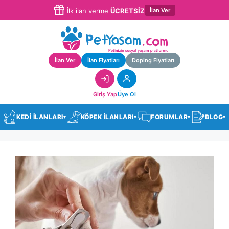
İlan Ver
İlk ilan verme
ÜCRETSİZ
İlan Ver
İlan Fiyatları
Doping Fiyatları
Giriş Yap
Üye Ol
KEDİ İLANLARI
KÖPEK İLANLARI
FORUMLAR
BLOG
▾
▾
▾
▾