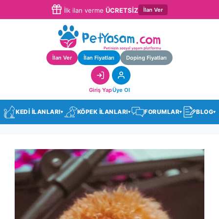
İlan Ver
İlk ilan verme
ÜCRETSİZ
İlan Ver
İlan Fiyatları
Doping Fiyatları
Giriş Yap
Üye Ol
KEDİ İLANLARI
KÖPEK İLANLARI
FORUMLAR
BLOG
▾
▾
▾
▾