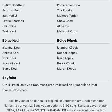
British Shorthair
Pomeranian Boo
Scottish Fold
Toy Poodle
İran Kedisi
Maltese Terrier
Exotic Shorthair
Chow Chow
Chinchilla
Akita Inu
Tekir Kedi
Malamut Kurdu
Bölge Kedi
Bölge Köpek
İstanbul Kedi
İstanbul Köpek
Ankara Kedi
Kocaeli Köpek
İzmir Kedi
İzmir Köpek
Kocaeli Kedi
Bursa Köpek
Bursa Kedi
Mersin Köpek
Sayfalar
Gizlilik Politikası
KVKK Koruması
Çerez Politikası
İlan Fiyatları
İade İptal
Üyelik Sözleşmesi
Evcil hayvanlar hakkında ırk bilgileri ile ücretsiz olarak, sahiplendirme
ilanlarına yer veririz. Satış yapan yerlerin, 5199 sayılı Kanuna dayalı olarak
GIDA, TARIM ve HAYVANCILIK BAKANLIĞI Ruhsat ve Kontrollerine tabi