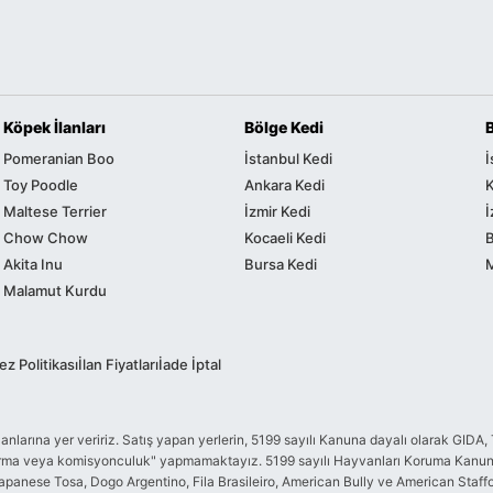
Köpek İlanları
Bölge Kedi
Pomeranian Boo
İstanbul Kedi
İ
Toy Poodle
Ankara Kedi
K
Maltese Terrier
İzmir Kedi
İ
Chow Chow
Kocaeli Kedi
Akita Inu
Bursa Kedi
Malamut Kurdu
z Politikası
İlan Fiyatları
İade İptal
me ilanlarına yer veririz. Satış yapan yerlerin, 5199 sayılı Kanuna dayalı olarak 
ndurma veya komisyonculuk" yapmamaktayız. 5199 sayılı Hayvanları Koruma Kanunu
apanese Tosa, Dogo Argentino, Fila Brasileiro, American Bully ve American Staffordsh