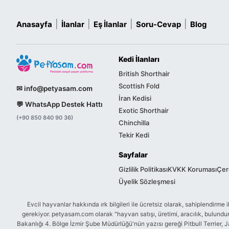
|
|
|
|
Anasayfa
İlanlar
Eş İlanlar
Soru-Cevap
Blog
Kedi İlanları
British Shorthair
Scottish Fold
✉ info@petyasam.com
İran Kedisi
💬 WhatsApp Destek Hattı
Exotic Shorthair
(+90 850 840 90 36)
Chinchilla
Tekir Kedi
Sayfalar
Gizlilik Politikası
KVKK Koruması
Çere
Üyelik Sözleşmesi
Evcil hayvanlar hakkında ırk bilgileri ile ücretsiz olarak, sahiplendir
gerekiyor. petyasam.com olarak "hayvan satışı, üretimi, aracılık, bulu
Bakanlığı 4. Bölge İzmir Şube Müdürlüğü'nün yazısı gereği Pitbull Terrier, J