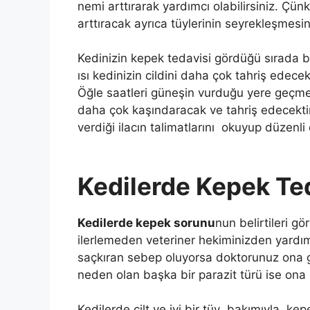
nemi arttırarak yardımcı olabilirsiniz. Çü
arttıracak ayrıca tüylerinin seyrekleşmesi
Kedinizin kepek tedavisi gördüğü sırada 
ısı kedinizin cildini daha çok tahriş edecek
Öğle saatleri güneşin vurduğu yere geçmeme
daha çok kaşındaracak ve tahriş edecektir
verdiği ilacın talimatlarını okuyup düzenli
Kedilerde Kepek Ted
Kedilerde kepek sorunu
nun belirtileri 
ilerlemeden veteriner hekiminizden yardı
saçkıran sebep oluyorsa doktorunuz ona g
neden olan başka bir parazit türü ise ona 
Kedilerde cilt ve iyi bir tüy bakımıyla k