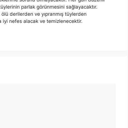
 tüylerinin parlak görünmesini sağlayacaktır.
n ölü derilerden ve yıpranmış tüylerden
 iyi nefes alacak ve temizlenecektir.