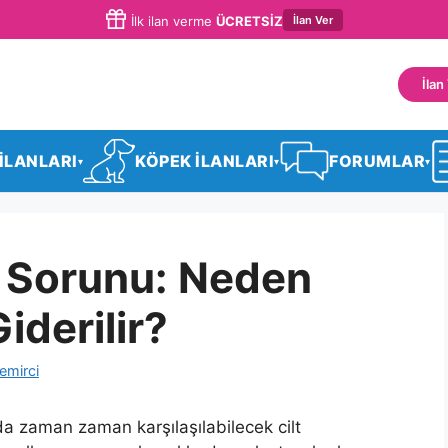
İlan Ver
İlk ilan verme
ÜCRETSİZ
İlan
 İLANLARI
KÖPEK İLANLARI
FORUMLAR
▾
▾
▾
 Sorunu: Neden
iderilir?
emirci
da zaman zaman karşılaşılabilecek cilt