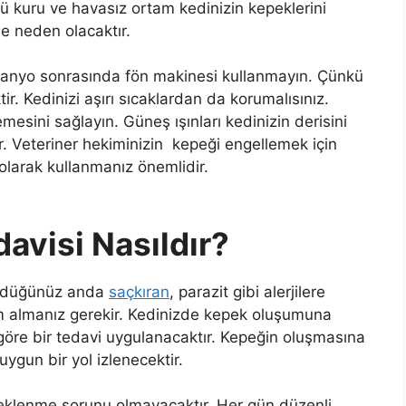
nkü kuru ve havasız ortam kedinizin kepeklerini
ne neden olacaktır.
banyo sonrasında fön makinesi kullanmayın. Çünkü
tir. Kedinizi aşırı sıcaklardan da korumalısınız.
sini sağlayın. Güneş ışınları kedinizin derisini
. Veteriner hekiminizin kepeği engellemek için
 olarak kullanmanız önemlidir.
avisi Nasıldır?
gördüğünüz anda
saçkıran
, parazit gibi alerjilere
m almanız gerekir. Kedinizde kepek oluşumuna
öre bir tedavi uygulanacaktır. Kepeğin oluşmasına
uygun bir yol izlenecektir.
epeklenme sorunu olmayacaktır. Her gün düzenli