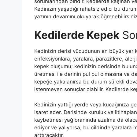
sorunlarından biridir. Kedilerde kaşınan v
Kedinizin yaşadığı rahatsız edici bu durum
yazının devamını okuyarak öğrenebilirsiniz
Kedilerde
Kepek
So
Kedinizin derisi vücudunun en büyük yer 
enfeksiyonlara, yaralara, parazitlere, aler
kepek oluşumu; kedinizin derisinde buluna
üretmesi ile derinin pul pul olmasına ve d
kepeğe yakalanırsa bu durum sürekli deva
istenmeyen sonuçlar olabilir. Kedilerde kep
Kedinizin yattığı yerde veya kucağınıza ge
işaret eder. Derisinde kuruluk ve iltihapla
kaybetmesi yağ oranında azalma da olacakt
ediyor ve yalıyorsa, bu cildinde yaralara 
arttıracaktır.