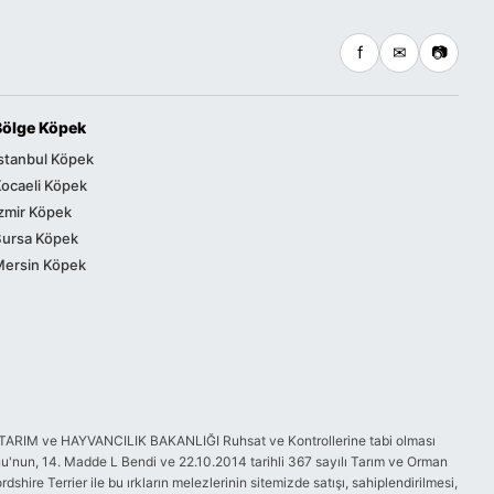
f
✉
📷
Bölge Köpek
stanbul Köpek
ocaeli Köpek
zmir Köpek
Bursa Köpek
Mersin Köpek
GIDA, TARIM ve HAYVANCILIK BAKANLIĞI Ruhsat ve Kontrollerine tabi olması
'nun, 14. Madde L Bendi ve 22.10.2014 tarihli 367 sayılı Tarım ve Orman
ire Terrier ile bu ırkların melezlerinin sitemizde satışı, sahiplendirilmesi,