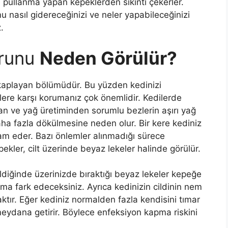
e pullanma yapan kepeklerden sıkıntı çekerler.
u nasıl gidereceğinizi ve neler yapabileceğinizi
.
runu
Neden Görülür?
kaplayan bölümüdür. Bu yüzden kedinizi
jilere karşı korumanız çok önemlidir. Kedilerde
n ve yağ üretiminden sorumlu bezlerin aşırı yağ
aha fazla dökülmesine neden olur. Bir kere kediniz
m eder. Bazı önlemler alınmadığı sürece
ekler, cilt üzerinde beyaz lekeler halinde görülür.
ldiğinde üzerinizde bıraktığı beyaz lekeler kepeğe
nma fark edeceksiniz. Ayrıca kedinizin cildinin nem
ır. Eğer kediniz normalden fazla kendisini tımar
meydana getirir. Böylece enfeksiyon kapma riskini