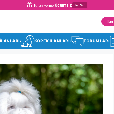
İlan Ver
İlk ilan verme
ÜCRETSİZ
İlan
 İLANLARI
KÖPEK İLANLARI
FORUMLAR
▾
▾
▾