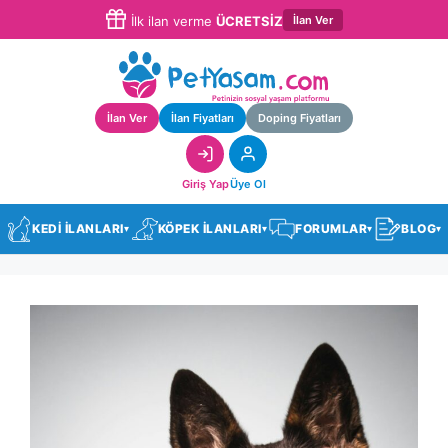
İlan Ver
İlk ilan verme
ÜCRETSİZ
İlan Ver
İlan Fiyatları
Doping Fiyatları
Giriş Yap
Üye Ol
KEDİ İLANLARI
KÖPEK İLANLARI
FORUMLAR
BLOG
▾
▾
▾
▾