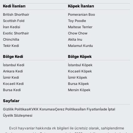
Kedi İlanları
Köpek İlanları
British Shorthair
Pomeranian Boo
Scottish Fold
Toy Poodle
İran Kedisi
Maltese Terrier
Exotic Shorthair
Chow Chow
Chinchilla
Akita Inu
Tekir Kedi
Malamut Kurdu
Bölge Kedi
Bölge Köpek
İstanbul Kedi
İstanbul Köpek
Ankara Kedi
Kocaeli Köpek
İzmir Kedi
İzmir Köpek
Kocaeli Kedi
Bursa Köpek
Bursa Kedi
Mersin Köpek
Sayfalar
Gizlilik Politikası
KVKK Koruması
Çerez Politikası
İlan Fiyatları
İade İptal
Üyelik Sözleşmesi
Evcil hayvanlar hakkında ırk bilgileri ile ücretsiz olarak, sahiplendirme