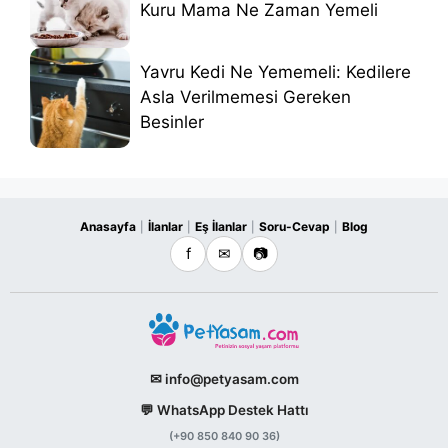
Kuru Mama Ne Zaman Yemeli
Yavru Kedi Ne Yememeli: Kedilere
Asla Verilmemesi Gereken
Besinler
Anasayfa
İlanlar
Eş İlanlar
Soru-Cevap
Blog
|
|
|
|
f
✉
📷
✉ info@petyasam.com
💬 WhatsApp Destek Hattı
(+90 850 840 90 36)