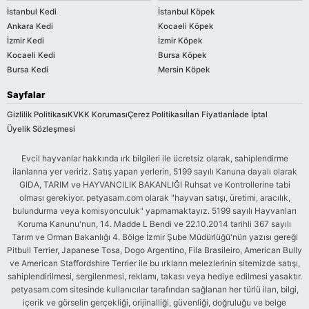
İstanbul Kedi
İstanbul Köpek
Ankara Kedi
Kocaeli Köpek
İzmir Kedi
İzmir Köpek
Kocaeli Kedi
Bursa Köpek
Bursa Kedi
Mersin Köpek
Sayfalar
Gizlilik Politikası
KVKK Koruması
Çerez Politikası
İlan Fiyatları
İade İptal
Üyelik Sözleşmesi
Evcil hayvanlar hakkında ırk bilgileri ile ücretsiz olarak, sahiplendirme
ilanlarına yer veririz. Satış yapan yerlerin, 5199 sayılı Kanuna dayalı olarak
GIDA, TARIM ve HAYVANCILIK BAKANLIĞI Ruhsat ve Kontrollerine tabi
olması gerekiyor. petyasam.com olarak "hayvan satışı, üretimi, aracılık,
bulundurma veya komisyonculuk" yapmamaktayız. 5199 sayılı Hayvanları
Koruma Kanunu'nun, 14. Madde L Bendi ve 22.10.2014 tarihli 367 sayılı
Tarım ve Orman Bakanlığı 4. Bölge İzmir Şube Müdürlüğü'nün yazısı gereği
Pitbull Terrier, Japanese Tosa, Dogo Argentino, Fila Brasileiro, American Bully
ve American Staffordshire Terrier ile bu ırkların melezlerinin sitemizde satışı,
sahiplendirilmesi, sergilenmesi, reklamı, takası veya hediye edilmesi yasaktır.
petyasam.com sitesinde kullanıcılar tarafından sağlanan her türlü ilan, bilgi,
içerik ve görselin gerçekliği, orijinalliği, güvenliği, doğruluğu ve belge