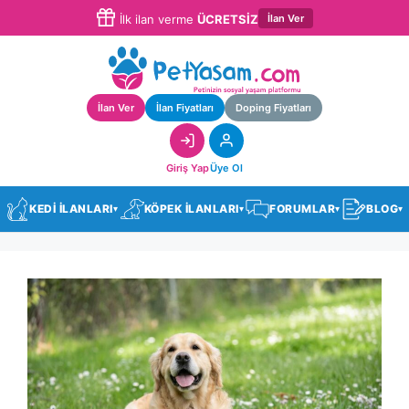
İlan Ver
İlk ilan verme
ÜCRETSİZ
İlan Ver
İlan Fiyatları
Doping Fiyatları
Giriş Yap
Üye Ol
KEDİ İLANLARI
KÖPEK İLANLARI
FORUMLAR
BLOG
▾
▾
▾
▾