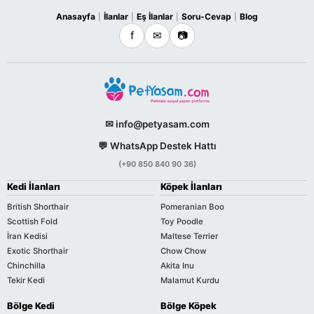
Anasayfa
İlanlar
Eş İlanlar
Soru-Cevap
Blog
|
|
|
|
f
✉
📷
✉ info@petyasam.com
💬 WhatsApp Destek Hattı
(+90 850 840 90 36)
Kedi İlanları
Köpek İlanları
British Shorthair
Pomeranian Boo
Scottish Fold
Toy Poodle
İran Kedisi
Maltese Terrier
Exotic Shorthair
Chow Chow
Chinchilla
Akita Inu
Tekir Kedi
Malamut Kurdu
Bölge Kedi
Bölge Köpek