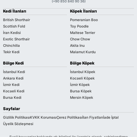
(+90 850 840 90 36)
Kedi İlanları
Köpek İlanları
British Shorthair
Pomeranian Boo
Scottish Fold
Toy Poodle
İran Kedisi
Maltese Terrier
Exotic Shorthair
Chow Chow
Chinchilla
Akita Inu
Tekir Kedi
Malamut Kurdu
Bölge Kedi
Bölge Köpek
İstanbul Kedi
İstanbul Köpek
Ankara Kedi
Kocaeli Köpek
İzmir Kedi
İzmir Köpek
Kocaeli Kedi
Bursa Köpek
Bursa Kedi
Mersin Köpek
Sayfalar
Gizlilik Politikası
KVKK Koruması
Çerez Politikası
İlan Fiyatları
İade İptal
Üyelik Sözleşmesi
Evcil hayvanlar hakkında ırk bilgileri ile ücretsiz olarak, sahiplendirme