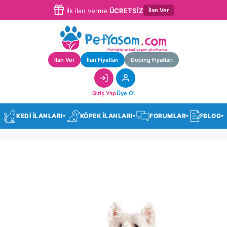
İlan Ver
İlk ilan verme
ÜCRETSİZ
İlan Ver
İlan Fiyatları
Doping Fiyatları
Giriş Yap
Üye Ol
KEDİ İLANLARI
KÖPEK İLANLARI
FORUMLAR
BLOG
▾
▾
▾
▾