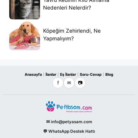
Yavru Kedinin Kilo Almama
Nedenleri Nelerdir?
Köpeğim Zehirlendi, Ne
Yapmalıyım?
Anasayfa
İlanlar
Eş İlanlar
Soru-Cevap
Blog
|
|
|
|
f
✉
📷
✉ info@petyasam.com
💬 WhatsApp Destek Hattı