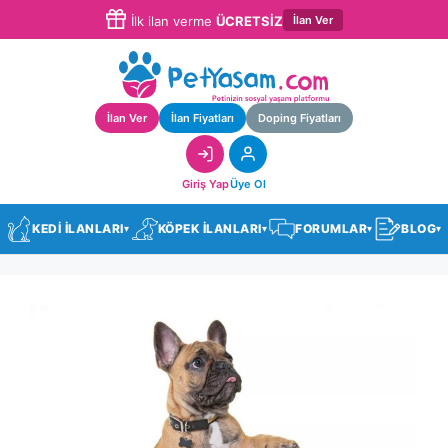
İlan Ver
İlk ilan verme
ÜCRETSİZ
İlan Ver
İlan Fiyatları
Doping Fiyatları
Giriş Yap
Üye Ol
KEDİ İLANLARI
KÖPEK İLANLARI
FORUMLAR
BLOG
▾
▾
▾
▾