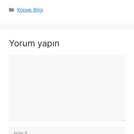
Kategoriler
Köpek Bilgi
Yorum yapın
Yorum
İsim