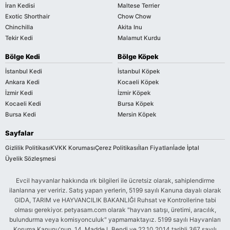
İran Kedisi
Maltese Terrier
Exotic Shorthair
Chow Chow
Chinchilla
Akita Inu
Tekir Kedi
Malamut Kurdu
Bölge Kedi
Bölge Köpek
İstanbul Kedi
İstanbul Köpek
Ankara Kedi
Kocaeli Köpek
İzmir Kedi
İzmir Köpek
Kocaeli Kedi
Bursa Köpek
Bursa Kedi
Mersin Köpek
Sayfalar
Gizlilik Politikası
KVKK Koruması
Çerez Politikası
İlan Fiyatları
İade İptal
Üyelik Sözleşmesi
Evcil hayvanlar hakkında ırk bilgileri ile ücretsiz olarak, sahiplendirme
ilanlarına yer veririz. Satış yapan yerlerin, 5199 sayılı Kanuna dayalı olarak
GIDA, TARIM ve HAYVANCILIK BAKANLIĞI Ruhsat ve Kontrollerine tabi
olması gerekiyor. petyasam.com olarak "hayvan satışı, üretimi, aracılık,
bulundurma veya komisyonculuk" yapmamaktayız. 5199 sayılı Hayvanları
Koruma Kanunu'nun, 14. Madde L Bendi ve 22.10.2014 tarihli 367 sayılı