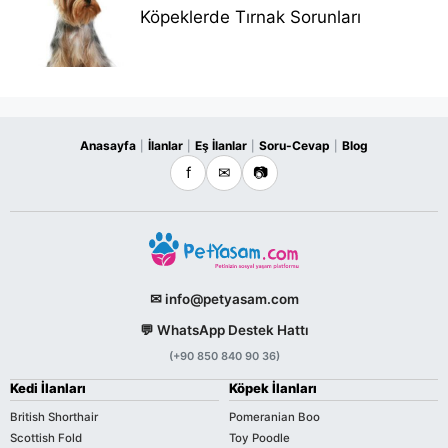
Köpeklerde Tırnak Sorunları
Anasayfa
İlanlar
Eş İlanlar
Soru-Cevap
Blog
|
|
|
|
f
✉
📷
✉ info@petyasam.com
💬 WhatsApp Destek Hattı
(+90 850 840 90 36)
Kedi İlanları
Köpek İlanları
British Shorthair
Pomeranian Boo
Scottish Fold
Toy Poodle