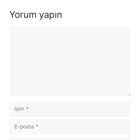
Yorum yapın
Yorum
İsim
E-
posta