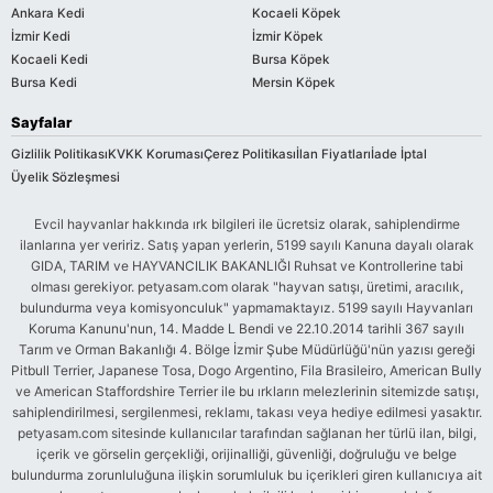
Ankara Kedi
Kocaeli Köpek
İzmir Kedi
İzmir Köpek
Kocaeli Kedi
Bursa Köpek
Bursa Kedi
Mersin Köpek
Sayfalar
Gizlilik Politikası
KVKK Koruması
Çerez Politikası
İlan Fiyatları
İade İptal
Üyelik Sözleşmesi
Evcil hayvanlar hakkında ırk bilgileri ile ücretsiz olarak, sahiplendirme
ilanlarına yer veririz. Satış yapan yerlerin, 5199 sayılı Kanuna dayalı olarak
GIDA, TARIM ve HAYVANCILIK BAKANLIĞI Ruhsat ve Kontrollerine tabi
olması gerekiyor. petyasam.com olarak "hayvan satışı, üretimi, aracılık,
bulundurma veya komisyonculuk" yapmamaktayız. 5199 sayılı Hayvanları
Koruma Kanunu'nun, 14. Madde L Bendi ve 22.10.2014 tarihli 367 sayılı
Tarım ve Orman Bakanlığı 4. Bölge İzmir Şube Müdürlüğü'nün yazısı gereği
Pitbull Terrier, Japanese Tosa, Dogo Argentino, Fila Brasileiro, American Bully
ve American Staffordshire Terrier ile bu ırkların melezlerinin sitemizde satışı,
sahiplendirilmesi, sergilenmesi, reklamı, takası veya hediye edilmesi yasaktır.
petyasam.com sitesinde kullanıcılar tarafından sağlanan her türlü ilan, bilgi,
içerik ve görselin gerçekliği, orijinalliği, güvenliği, doğruluğu ve belge
bulundurma zorunluluğuna ilişkin sorumluluk bu içerikleri giren kullanıcıya ait