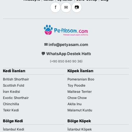
f
✉
📷
✉ info@petyasam.com
💬 WhatsApp Destek Hattı
(+90 850 840 90 36)
Kedi İlanları
Köpek İlanları
British Shorthair
Pomeranian Boo
Scottish Fold
Toy Poodle
İran Kedisi
Maltese Terrier
Exotic Shorthair
Chow Chow
Chinchilla
Akita Inu
Tekir Kedi
Malamut Kurdu
Bölge Kedi
Bölge Köpek
İstanbul Kedi
İstanbul Köpek