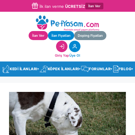
İlan Ver
İlk ilan verme
ÜCRETSİZ
İlan Ver
İlan Fiyatları
Doping Fiyatları
Giriş Yap
Üye Ol
KEDİ İLANLARI
KÖPEK İLANLARI
FORUMLAR
BLOG
▾
▾
▾
▾