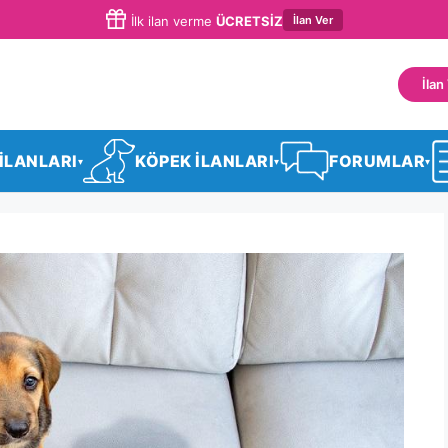
İlan Ver
İlk ilan verme
ÜCRETSİZ
İlan
 İLANLARI
KÖPEK İLANLARI
FORUMLAR
▾
▾
▾