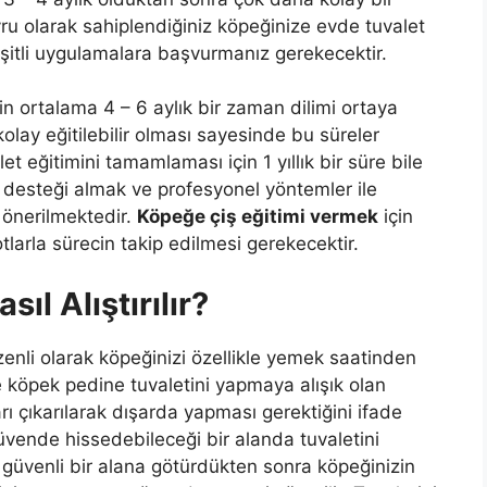
avru olarak sahiplendiğiniz köpeğinize evde tuvalet
çeşitli uygulamalara başvurmanız gerekecektir.
in ortalama 4 – 6 aylık bir zaman dilimi ortaya
olay eğitilebilir olması sayesinde bu süreler
let eğitimini tamamlaması için 1 yıllık bir süre bile
desteği almak ve profesyonel yöntemler ile
 önerilmektedir.
Köpeğe çiş eğitimi vermek
için
arla sürecin takip edilmesi gerekecektir.
ıl Alıştırılır?
zenli olarak köpeğinizi özellikle yemek saatinden
e köpek pedine tuvaletini yapmaya alışık olan
arı çıkarılarak dışarda yapması gerektiğini ifade
güvende hissedebileceği bir alanda tuvaletini
güvenli bir alana götürdükten sonra köpeğinizin