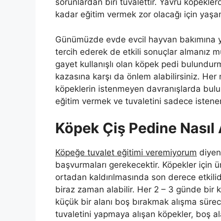
sorunlardan biri tuvalettir. Yavru köpekler
kadar eğitim vermek zor olacağı için yaşam
Günümüzde evde evcil hayvan bakımına yön
tercih ederek de etkili sonuçlar almanız m
gayet kullanışlı olan köpek pedi bulundurm
kazasına karşı da önlem alabilirsiniz. Her
köpeklerin istenmeyen davranışlarda bu
eğitim vermek ve tuvaletini sadece isten
Köpek Çiş Pedine Nasıl Al
Köpeğe tuvalet eğitimi veremiyorum
diyen 
başvurmaları gerekecektir. Köpekler için üre
ortadan kaldırılmasında son derece etkilid
biraz zaman alabilir. Her 2 – 3 günde bir 
küçük bir alanı boş bırakmak alışma süreci
tuvaletini yapmaya alışan köpekler, boş al