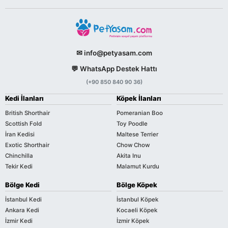
✉ info@petyasam.com
💬 WhatsApp Destek Hattı
(+90 850 840 90 36)
Kedi İlanları
Köpek İlanları
British Shorthair
Pomeranian Boo
Scottish Fold
Toy Poodle
İran Kedisi
Maltese Terrier
Exotic Shorthair
Chow Chow
Chinchilla
Akita Inu
Tekir Kedi
Malamut Kurdu
Bölge Kedi
Bölge Köpek
İstanbul Kedi
İstanbul Köpek
Ankara Kedi
Kocaeli Köpek
İzmir Kedi
İzmir Köpek