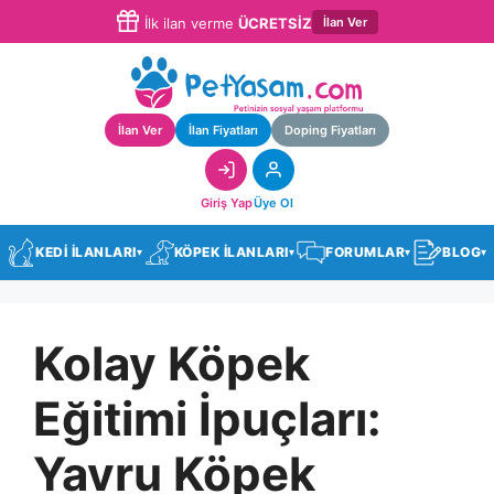
İlan Ver
İlk ilan verme
ÜCRETSİZ
İlan Ver
İlan Fiyatları
Doping Fiyatları
Giriş Yap
Üye Ol
KEDİ İLANLARI
KÖPEK İLANLARI
FORUMLAR
BLOG
▾
▾
▾
▾
Kolay Köpek
Eğitimi İpuçları:
Yavru Köpek