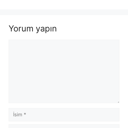
Yorum yapın
Yorum
İsim
E-