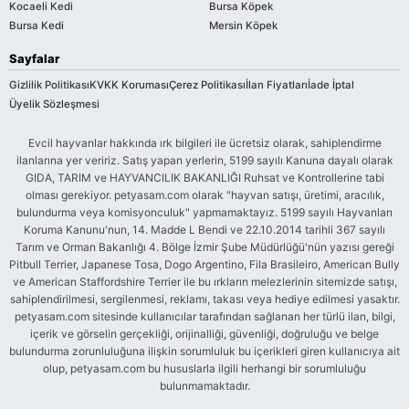
Kocaeli Kedi
Bursa Köpek
Bursa Kedi
Mersin Köpek
Sayfalar
Gizlilik Politikası
KVKK Koruması
Çerez Politikası
İlan Fiyatları
İade İptal
Üyelik Sözleşmesi
Evcil hayvanlar hakkında ırk bilgileri ile ücretsiz olarak, sahiplendirme
ilanlarına yer veririz. Satış yapan yerlerin, 5199 sayılı Kanuna dayalı olarak
GIDA, TARIM ve HAYVANCILIK BAKANLIĞI Ruhsat ve Kontrollerine tabi
olması gerekiyor. petyasam.com olarak "hayvan satışı, üretimi, aracılık,
bulundurma veya komisyonculuk" yapmamaktayız. 5199 sayılı Hayvanları
Koruma Kanunu'nun, 14. Madde L Bendi ve 22.10.2014 tarihli 367 sayılı
Tarım ve Orman Bakanlığı 4. Bölge İzmir Şube Müdürlüğü'nün yazısı gereği
Pitbull Terrier, Japanese Tosa, Dogo Argentino, Fila Brasileiro, American Bully
ve American Staffordshire Terrier ile bu ırkların melezlerinin sitemizde satışı,
sahiplendirilmesi, sergilenmesi, reklamı, takası veya hediye edilmesi yasaktır.
petyasam.com sitesinde kullanıcılar tarafından sağlanan her türlü ilan, bilgi,
içerik ve görselin gerçekliği, orijinalliği, güvenliği, doğruluğu ve belge
bulundurma zorunluluğuna ilişkin sorumluluk bu içerikleri giren kullanıcıya ait
olup, petyasam.com bu hususlarla ilgili herhangi bir sorumluluğu
bulunmamaktadır.