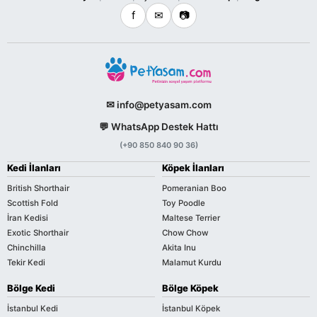
f
✉
📷
✉ info@petyasam.com
💬 WhatsApp Destek Hattı
(+90 850 840 90 36)
Kedi İlanları
Köpek İlanları
British Shorthair
Pomeranian Boo
Scottish Fold
Toy Poodle
İran Kedisi
Maltese Terrier
Exotic Shorthair
Chow Chow
Chinchilla
Akita Inu
Tekir Kedi
Malamut Kurdu
Bölge Kedi
Bölge Köpek
İstanbul Kedi
İstanbul Köpek