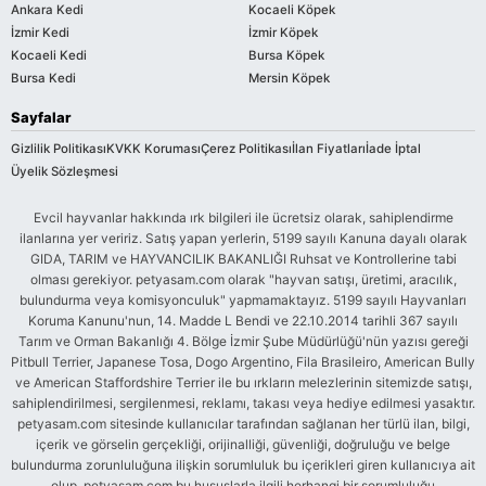
Ankara Kedi
Kocaeli Köpek
İzmir Kedi
İzmir Köpek
Kocaeli Kedi
Bursa Köpek
Bursa Kedi
Mersin Köpek
Sayfalar
Gizlilik Politikası
KVKK Koruması
Çerez Politikası
İlan Fiyatları
İade İptal
Üyelik Sözleşmesi
Evcil hayvanlar hakkında ırk bilgileri ile ücretsiz olarak, sahiplendirme
ilanlarına yer veririz. Satış yapan yerlerin, 5199 sayılı Kanuna dayalı olarak
GIDA, TARIM ve HAYVANCILIK BAKANLIĞI Ruhsat ve Kontrollerine tabi
olması gerekiyor. petyasam.com olarak "hayvan satışı, üretimi, aracılık,
bulundurma veya komisyonculuk" yapmamaktayız. 5199 sayılı Hayvanları
Koruma Kanunu'nun, 14. Madde L Bendi ve 22.10.2014 tarihli 367 sayılı
Tarım ve Orman Bakanlığı 4. Bölge İzmir Şube Müdürlüğü'nün yazısı gereği
Pitbull Terrier, Japanese Tosa, Dogo Argentino, Fila Brasileiro, American Bully
ve American Staffordshire Terrier ile bu ırkların melezlerinin sitemizde satışı,
sahiplendirilmesi, sergilenmesi, reklamı, takası veya hediye edilmesi yasaktır.
petyasam.com sitesinde kullanıcılar tarafından sağlanan her türlü ilan, bilgi,
içerik ve görselin gerçekliği, orijinalliği, güvenliği, doğruluğu ve belge
bulundurma zorunluluğuna ilişkin sorumluluk bu içerikleri giren kullanıcıya ait
olup, petyasam.com bu hususlarla ilgili herhangi bir sorumluluğu