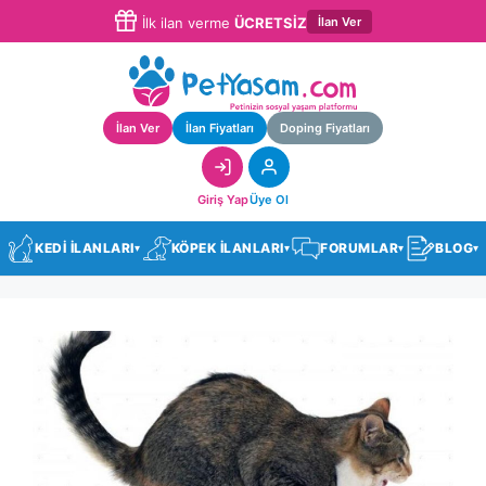
İlan Ver
İlk ilan verme
ÜCRETSİZ
İlan Ver
İlan Fiyatları
Doping Fiyatları
Giriş Yap
Üye Ol
KEDİ İLANLARI
KÖPEK İLANLARI
FORUMLAR
BLOG
▾
▾
▾
▾