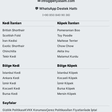
✉ info@petyasam.com
💬 WhatsApp Destek Hattı
(+90 850 840 90 36)
Kedi İlanları
Köpek İlanları
British Shorthair
Pomeranian Boo
Scottish Fold
Toy Poodle
İran Kedisi
Maltese Terrier
Exotic Shorthair
Chow Chow
Chinchilla
Akita Inu
Tekir Kedi
Malamut Kurdu
Bölge Kedi
Bölge Köpek
İstanbul Kedi
İstanbul Köpek
Ankara Kedi
Kocaeli Köpek
İzmir Kedi
İzmir Köpek
Kocaeli Kedi
Bursa Köpek
Bursa Kedi
Mersin Köpek
Sayfalar
Gizlilik Politikası
KVKK Koruması
Çerez Politikası
İlan Fiyatları
İade İptal