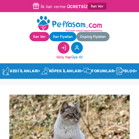
İlan Ver
İlk ilan verme
ÜCRETSİZ
İlan Ver
İlan Fiyatları
Doping Fiyatları
Giriş Yap
Üye Ol
KEDİ İLANLARI
KÖPEK İLANLARI
FORUMLAR
BLOG
▾
▾
▾
▾