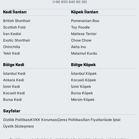
(+90 850 840 90 36)
Kedi İlanları
Köpek İlanları
British Shorthair
Pomeranian Boo
Scottish Fold
Toy Poodle
İran Kedisi
Maltese Terrier
Exotic Shorthair
Chow Chow
Chinchilla
Akita Inu
Tekir Kedi
Malamut Kurdu
Bölge Kedi
Bölge Köpek
İstanbul Kedi
İstanbul Köpek
Ankara Kedi
Kocaeli Köpek
İzmir Kedi
İzmir Köpek
Kocaeli Kedi
Bursa Köpek
Bursa Kedi
Mersin Köpek
Sayfalar
Gizlilik Politikası
KVKK Koruması
Çerez Politikası
İlan Fiyatları
İade İptal
Üyelik Sözleşmesi