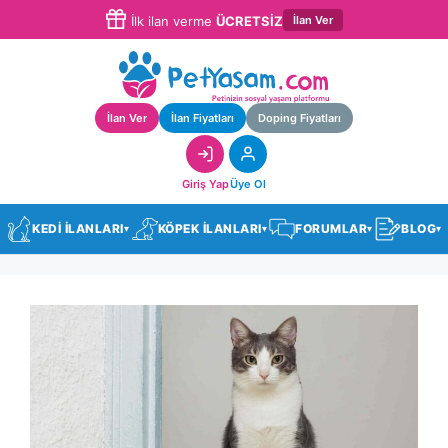
İlan Ver
İlk ilan verme
ÜCRETSİZ
İlan Ver
İlan Fiyatları
Doping Fiyatları
Giriş Yap
Üye Ol
KEDİ İLANLARI
KÖPEK İLANLARI
FORUMLAR
BLOG
▾
▾
▾
▾