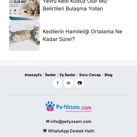
Yavru Kedi Kuduz Olur Mu:
Belirtileri Bulaşma Yolları
Kedilerin Hamileliği Ortalama Ne
Kadar Sürer?
Anasayfa
İlanlar
Eş İlanlar
Soru-Cevap
Blog
|
|
|
|
f
✉
📷
✉ info@petyasam.com
💬 WhatsApp Destek Hattı