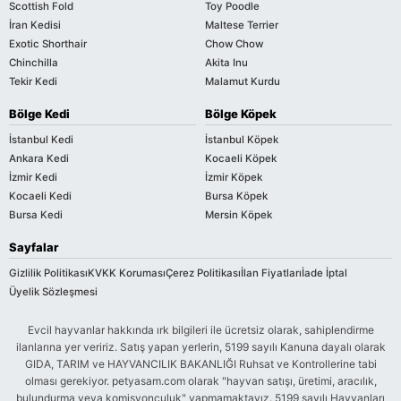
Scottish Fold
Toy Poodle
İran Kedisi
Maltese Terrier
Exotic Shorthair
Chow Chow
Chinchilla
Akita Inu
Tekir Kedi
Malamut Kurdu
Bölge Kedi
Bölge Köpek
İstanbul Kedi
İstanbul Köpek
Ankara Kedi
Kocaeli Köpek
İzmir Kedi
İzmir Köpek
Kocaeli Kedi
Bursa Köpek
Bursa Kedi
Mersin Köpek
Sayfalar
Gizlilik Politikası
KVKK Koruması
Çerez Politikası
İlan Fiyatları
İade İptal
Üyelik Sözleşmesi
Evcil hayvanlar hakkında ırk bilgileri ile ücretsiz olarak, sahiplendirme
ilanlarına yer veririz. Satış yapan yerlerin, 5199 sayılı Kanuna dayalı olarak
GIDA, TARIM ve HAYVANCILIK BAKANLIĞI Ruhsat ve Kontrollerine tabi
olması gerekiyor. petyasam.com olarak "hayvan satışı, üretimi, aracılık,
bulundurma veya komisyonculuk" yapmamaktayız. 5199 sayılı Hayvanları