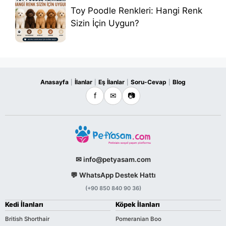
Toy Poodle Renkleri: Hangi Renk
Sizin İçin Uygun?
Anasayfa
İlanlar
Eş İlanlar
Soru-Cevap
Blog
|
|
|
|
f
✉
📷
✉ info@petyasam.com
💬 WhatsApp Destek Hattı
(+90 850 840 90 36)
Kedi İlanları
Köpek İlanları
British Shorthair
Pomeranian Boo