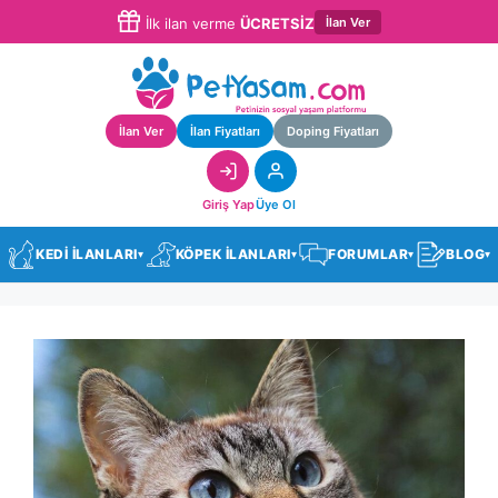
İlan Ver
İlk ilan verme
ÜCRETSİZ
İlan Ver
İlan Fiyatları
Doping Fiyatları
Giriş Yap
Üye Ol
KEDİ İLANLARI
KÖPEK İLANLARI
FORUMLAR
BLOG
▾
▾
▾
▾