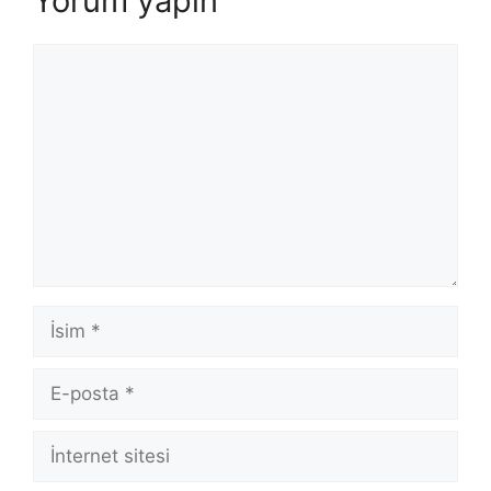
Yorum yapın
Yorum
İsim
E-
posta
İnternet
sitesi