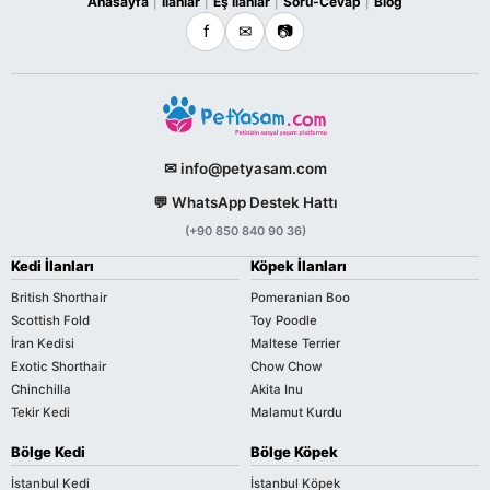
Anasayfa
İlanlar
Eş İlanlar
Soru-Cevap
Blog
|
|
|
|
f
✉
📷
✉ info@petyasam.com
💬 WhatsApp Destek Hattı
(+90 850 840 90 36)
Kedi İlanları
Köpek İlanları
British Shorthair
Pomeranian Boo
Scottish Fold
Toy Poodle
İran Kedisi
Maltese Terrier
Exotic Shorthair
Chow Chow
Chinchilla
Akita Inu
Tekir Kedi
Malamut Kurdu
Bölge Kedi
Bölge Köpek
İstanbul Kedi
İstanbul Köpek