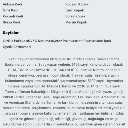
Ankara Kedi
Kocaeli Köpek
İzmir Kedi
İzmir Köpek
Kocaeli Kedi
Bursa Köpek
Bursa Kedi
Mersin Köpek
Sayfalar
Gizlilik Politikası
KVKK Koruması
Çerez Politikası
İlan Fiyatları
İade İptal
Üyelik Sözleşmesi
Evcil hayvanlar hakkında ırk bilgileri ile ücretsiz olarak, sahiplendirme
ilanlarına yer veririz. Satış yapan yerlerin, 5199 sayılı Kanuna dayalı olarak
GIDA, TARIM ve HAYVANCILIK BAKANLIĞI Ruhsat ve Kontrollerine tabi
olması gerekiyor. petyasam.com olarak "hayvan satışı, üretimi, aracılık,
bulundurma veya komisyonculuk" yapmamaktayız. 5199 sayılı Hayvanları
Koruma Kanunu'nun, 14. Madde L Bendi ve 22.10.2014 tarihli 367 sayılı
Tarım ve Orman Bakanlığı 4. Bölge İzmir Şube Müdürlüğü'nün yazısı gereği
Pitbull Terrier, Japanese Tosa, Dogo Argentino, Fila Brasileiro, American Bully
ve American Staffordshire Terrier ile bu ırkların melezlerinin sitemizde satışı,
sahiplendirilmesi, sergilenmesi, reklamı, takası veya hediye edilmesi yasaktır.
petyasam.com sitesinde kullanıcılar tarafından sağlanan her türlü ilan, bilgi,
içerik ve görselin gerçekliği, orijinalliği, güvenliği, doğruluğu ve belge
bulundurma zorunluluğuna ilişkin sorumluluk bu içerikleri giren kullanıcıya ait