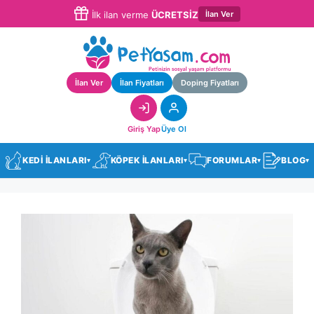
İlan Ver
İlk ilan verme
ÜCRETSİZ
İlan Ver
İlan Fiyatları
Doping Fiyatları
Giriş Yap
Üye Ol
KEDİ İLANLARI
KÖPEK İLANLARI
FORUMLAR
BLOG
▾
▾
▾
▾