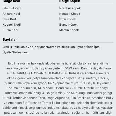
Bölge Kedi
Bölge Köpek
İstanbul Kedi
İstanbul Köpek
Ankara Kedi
Kocaeli Köpek
İzmir Kedi
İzmir Köpek
Kocaeli Kedi
Bursa Köpek
Bursa Kedi
Mersin Köpek
Sayfalar
Gizlilik Politikası
KVKK Koruması
Çerez Politikası
İlan Fiyatları
İade İptal
Üyelik Sözleşmesi
Evcil hayvanlar hakkında ırk bilgileri ile ücretsiz olarak, sahiplendirme
ilanlarına yer veririz. Satış yapan yerlerin, 5199 sayılı Kanuna dayalı olarak
GIDA, TARIM ve HAYVANCILIK BAKANLIĞI Ruhsat ve Kontrollerine tabi
olması gerekiyor. petyasam.com olarak "hayvan satışı, üretimi, aracılık,
bulundurma veya komisyonculuk" yapmamaktayız. 5199 sayılı Hayvanları
Koruma Kanunu'nun, 14. Madde L Bendi ve 22.10.2014 tarihli 367 sayılı
Tarım ve Orman Bakanlığı 4. Bölge İzmir Şube Müdürlüğü'nün yazısı gereği
Pitbull Terrier, Japanese Tosa, Dogo Argentino, Fila Brasileiro, American Bully
ve American Staffordshire Terrier ile bu ırkların melezlerinin sitemizde satışı,
sahiplendirilmesi, sergilenmesi, reklamı, takası veya hediye edilmesi yasaktır.
petyasam.com sitesinde kullanıcılar tarafından sağlanan her türlü ilan, bilgi,