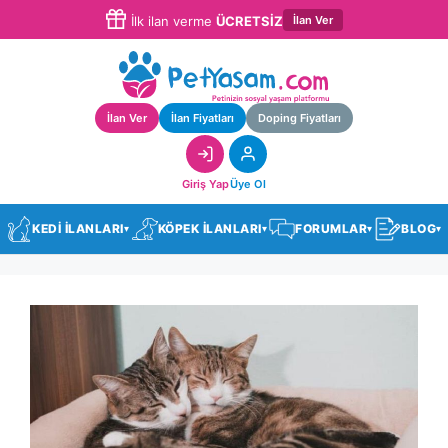
İlan Ver
İlk ilan verme
ÜCRETSİZ
İlan Ver
İlan Fiyatları
Doping Fiyatları
Giriş Yap
Üye Ol
KEDİ İLANLARI
KÖPEK İLANLARI
FORUMLAR
BLOG
▾
▾
▾
▾