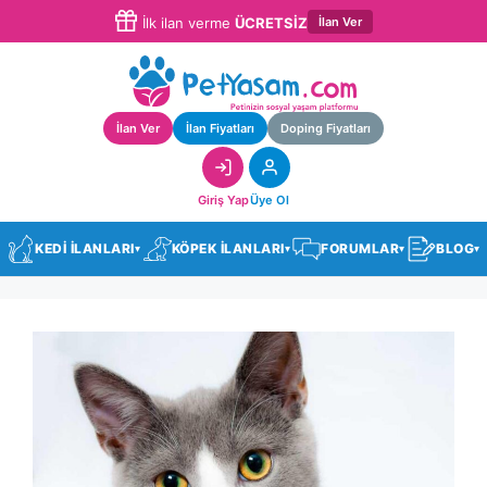
İlan Ver
İlk ilan verme
ÜCRETSİZ
İlan Ver
İlan Fiyatları
Doping Fiyatları
Giriş Yap
Üye Ol
KEDİ İLANLARI
KÖPEK İLANLARI
FORUMLAR
BLOG
▾
▾
▾
▾