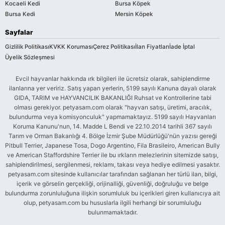
Kocaeli Kedi
Bursa Köpek
Bursa Kedi
Mersin Köpek
Sayfalar
Gizlilik Politikası
KVKK Koruması
Çerez Politikası
İlan Fiyatları
İade İptal
Üyelik Sözleşmesi
Evcil hayvanlar hakkında ırk bilgileri ile ücretsiz olarak, sahiplendirme
ilanlarına yer veririz. Satış yapan yerlerin, 5199 sayılı Kanuna dayalı olarak
GIDA, TARIM ve HAYVANCILIK BAKANLIĞI Ruhsat ve Kontrollerine tabi
olması gerekiyor. petyasam.com olarak "hayvan satışı, üretimi, aracılık,
bulundurma veya komisyonculuk" yapmamaktayız. 5199 sayılı Hayvanları
Koruma Kanunu'nun, 14. Madde L Bendi ve 22.10.2014 tarihli 367 sayılı
Tarım ve Orman Bakanlığı 4. Bölge İzmir Şube Müdürlüğü'nün yazısı gereği
Pitbull Terrier, Japanese Tosa, Dogo Argentino, Fila Brasileiro, American Bully
ve American Staffordshire Terrier ile bu ırkların melezlerinin sitemizde satışı,
sahiplendirilmesi, sergilenmesi, reklamı, takası veya hediye edilmesi yasaktır.
petyasam.com sitesinde kullanıcılar tarafından sağlanan her türlü ilan, bilgi,
içerik ve görselin gerçekliği, orijinalliği, güvenliği, doğruluğu ve belge
bulundurma zorunluluğuna ilişkin sorumluluk bu içerikleri giren kullanıcıya ait
olup, petyasam.com bu hususlarla ilgili herhangi bir sorumluluğu
bulunmamaktadır.