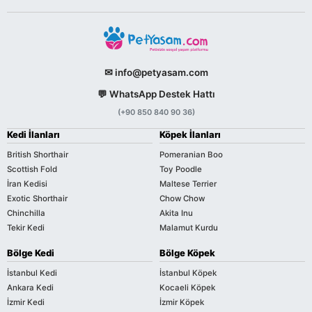
✉ info@petyasam.com
💬 WhatsApp Destek Hattı
(+90 850 840 90 36)
Kedi İlanları
Köpek İlanları
British Shorthair
Pomeranian Boo
Scottish Fold
Toy Poodle
İran Kedisi
Maltese Terrier
Exotic Shorthair
Chow Chow
Chinchilla
Akita Inu
Tekir Kedi
Malamut Kurdu
Bölge Kedi
Bölge Köpek
İstanbul Kedi
İstanbul Köpek
Ankara Kedi
Kocaeli Köpek
İzmir Kedi
İzmir Köpek