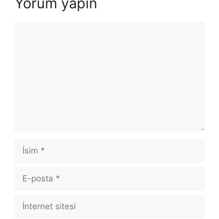
Yorum yapın
Yorum
İsim
E-
posta
İnternet
sitesi