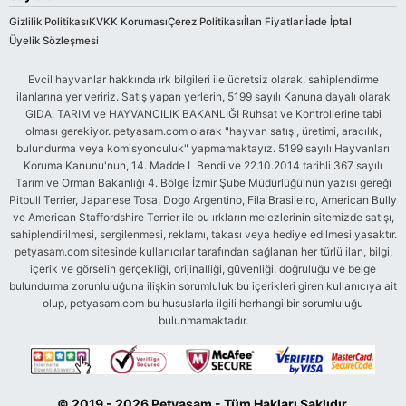
Gizlilik Politikası
KVKK Koruması
Çerez Politikası
İlan Fiyatları
İade İptal
Üyelik Sözleşmesi
Evcil hayvanlar hakkında ırk bilgileri ile ücretsiz olarak, sahiplendirme
ilanlarına yer veririz. Satış yapan yerlerin, 5199 sayılı Kanuna dayalı olarak
GIDA, TARIM ve HAYVANCILIK BAKANLIĞI Ruhsat ve Kontrollerine tabi
olması gerekiyor. petyasam.com olarak "hayvan satışı, üretimi, aracılık,
bulundurma veya komisyonculuk" yapmamaktayız. 5199 sayılı Hayvanları
Koruma Kanunu'nun, 14. Madde L Bendi ve 22.10.2014 tarihli 367 sayılı
Tarım ve Orman Bakanlığı 4. Bölge İzmir Şube Müdürlüğü'nün yazısı gereği
Pitbull Terrier, Japanese Tosa, Dogo Argentino, Fila Brasileiro, American Bully
ve American Staffordshire Terrier ile bu ırkların melezlerinin sitemizde satışı,
sahiplendirilmesi, sergilenmesi, reklamı, takası veya hediye edilmesi yasaktır.
petyasam.com sitesinde kullanıcılar tarafından sağlanan her türlü ilan, bilgi,
içerik ve görselin gerçekliği, orijinalliği, güvenliği, doğruluğu ve belge
bulundurma zorunluluğuna ilişkin sorumluluk bu içerikleri giren kullanıcıya ait
olup, petyasam.com bu hususlarla ilgili herhangi bir sorumluluğu
bulunmamaktadır.
© 2019 - 2026 Petyasam - Tüm Hakları Saklıdır.