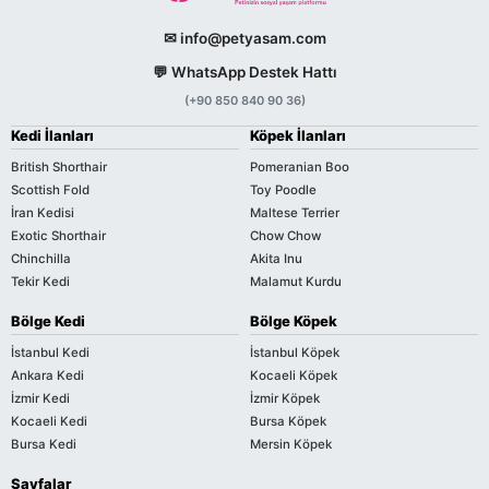
✉ info@petyasam.com
💬 WhatsApp Destek Hattı
(+90 850 840 90 36)
Kedi İlanları
Köpek İlanları
British Shorthair
Pomeranian Boo
Scottish Fold
Toy Poodle
İran Kedisi
Maltese Terrier
Exotic Shorthair
Chow Chow
Chinchilla
Akita Inu
Tekir Kedi
Malamut Kurdu
Bölge Kedi
Bölge Köpek
İstanbul Kedi
İstanbul Köpek
Ankara Kedi
Kocaeli Köpek
İzmir Kedi
İzmir Köpek
Kocaeli Kedi
Bursa Köpek
Bursa Kedi
Mersin Köpek
Sayfalar