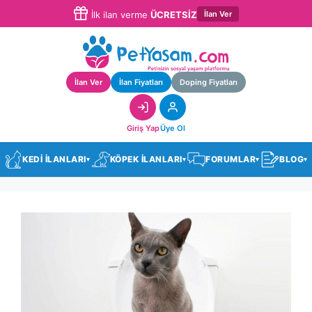
İlan Ver
İlk ilan verme
ÜCRETSİZ
İlan Ver
İlan Fiyatları
Doping Fiyatları
Giriş Yap
Üye Ol
KEDİ İLANLARI
KÖPEK İLANLARI
FORUMLAR
BLOG
▾
▾
▾
▾