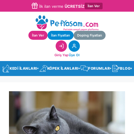
İlan Ver
İlk ilan verme
ÜCRETSİZ
İlan Ver
İlan Fiyatları
Doping Fiyatları
Giriş Yap
Üye Ol
KEDİ İLANLARI
KÖPEK İLANLARI
FORUMLAR
BLOG
▾
▾
▾
▾