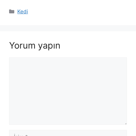
Kategoriler
Kedi
Yorum yapın
Yorum
İsim