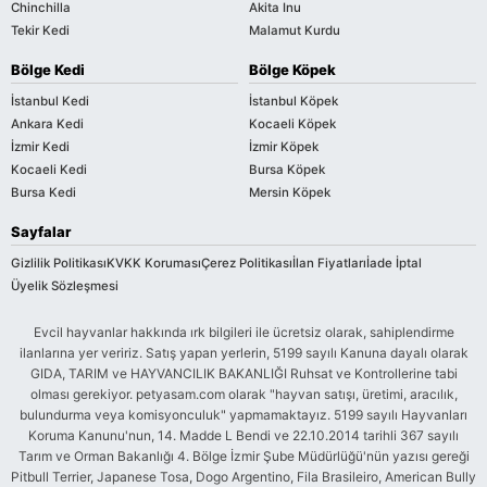
Chinchilla
Akita Inu
Tekir Kedi
Malamut Kurdu
Bölge Kedi
Bölge Köpek
İstanbul Kedi
İstanbul Köpek
Ankara Kedi
Kocaeli Köpek
İzmir Kedi
İzmir Köpek
Kocaeli Kedi
Bursa Köpek
Bursa Kedi
Mersin Köpek
Sayfalar
Gizlilik Politikası
KVKK Koruması
Çerez Politikası
İlan Fiyatları
İade İptal
Üyelik Sözleşmesi
Evcil hayvanlar hakkında ırk bilgileri ile ücretsiz olarak, sahiplendirme
ilanlarına yer veririz. Satış yapan yerlerin, 5199 sayılı Kanuna dayalı olarak
GIDA, TARIM ve HAYVANCILIK BAKANLIĞI Ruhsat ve Kontrollerine tabi
olması gerekiyor. petyasam.com olarak "hayvan satışı, üretimi, aracılık,
bulundurma veya komisyonculuk" yapmamaktayız. 5199 sayılı Hayvanları
Koruma Kanunu'nun, 14. Madde L Bendi ve 22.10.2014 tarihli 367 sayılı
Tarım ve Orman Bakanlığı 4. Bölge İzmir Şube Müdürlüğü'nün yazısı gereği
Pitbull Terrier, Japanese Tosa, Dogo Argentino, Fila Brasileiro, American Bully