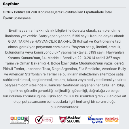
Sayfalar
Gizlilik Politikası
KVKK Koruması
Çerez Politikası
İlan Fiyatları
İade İptal
Üyelik Sözleşmesi
Evcil hayvanlar hakkında ırk bilgileri ile ücretsiz olarak, sahiplendirme
ilanlarına yer veririz. Satış yapan yerlerin, 5199 sayılı Kanuna dayalı olarak
GIDA, TARIM ve HAYVANCILIK BAKANLIĞI Ruhsat ve Kontrollerine tabi
olması gerekiyor. petyasam.com olarak "hayvan satışı, üretimi, aracılık,
bulundurma veya komisyonculuk" yapmamaktayız. 5199 sayılı Hayvanları
Koruma Kanunu'nun, 14. Madde L Bendi ve 22.10.2014 tarihli 367 sayılı
Tarım ve Orman Bakanlığı 4. Bölge İzmir Şube Müdürlüğü'nün yazısı gereği
Pitbull Terrier, Japanese Tosa, Dogo Argentino, Fila Brasileiro, American Bully
ve American Staffordshire Terrier ile bu ırkların melezlerinin sitemizde satışı,
sahiplendirilmesi, sergilenmesi, reklamı, takası veya hediye edilmesi yasaktır.
petyasam.com sitesinde kullanıcılar tarafından sağlanan her türlü ilan, bilgi,
içerik ve görselin gerçekliği, orijinalliği, güvenliği, doğruluğu ve belge
bulundurma zorunluluğuna ilişkin sorumluluk bu içerikleri giren kullanıcıya ait
olup, petyasam.com bu hususlarla ilgili herhangi bir sorumluluğu
bulunmamaktadır.