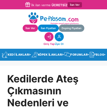
İlan Ver
İlk ilan verme
ÜCRETSİZ
İlan Ver
İlan Fiyatları
Doping Fiyatları
Giriş Yap
Üye Ol
KEDİ İLANLARI
KÖPEK İLANLARI
FORUMLAR
BLOG
▾
▾
▾
▾
Kedilerde Ateş
Çıkmasının
Nedenleri ve