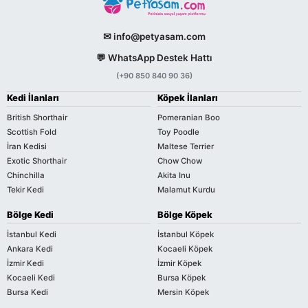
✉ info@petyasam.com
💬 WhatsApp Destek Hattı
(+90 850 840 90 36)
Kedi İlanları
Köpek İlanları
British Shorthair
Pomeranian Boo
Scottish Fold
Toy Poodle
İran Kedisi
Maltese Terrier
Exotic Shorthair
Chow Chow
Chinchilla
Akita Inu
Tekir Kedi
Malamut Kurdu
Bölge Kedi
Bölge Köpek
İstanbul Kedi
İstanbul Köpek
Ankara Kedi
Kocaeli Köpek
İzmir Kedi
İzmir Köpek
Kocaeli Kedi
Bursa Köpek
Bursa Kedi
Mersin Köpek