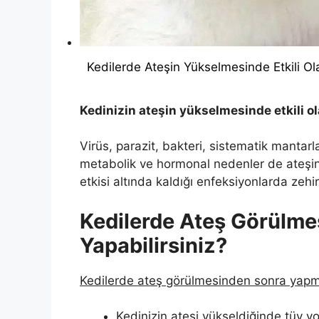
Kedilerde Ateşin Yükselmesinde Etkili Ol
Kedinizin ateşin yükselmesinde etkili ol
Virüs, parazit, bakteri, sistematik mantar
metabolik ve hormonal nedenler de ateşinin
etkisi altında kaldığı enfeksiyonlarda zehi
Kedilerde Ateş Görülme
Yapabilirsiniz?
Kedilerde ateş görülmesinden sonra yap
Kedinizin ateşi yükseldiğinde tüy yo