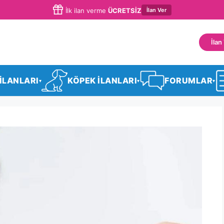
İlan Ver
İlk ilan verme
ÜCRETSİZ
İlan
 İLANLARI
KÖPEK İLANLARI
FORUMLAR
▾
▾
▾