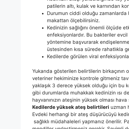
patilerin altı, kulak ve karnından ko
Durumun ciddi olduğu zamanlarda ha
makattan ölçebilirsiniz.
Kedinizin sağlığını önemli ölçüde etk
enfeksiyonlardır. Bu bakteriler evci
yöntemine başvurarak endişelenmen
üstesinden kısa sürede rahatlıkla gel
Kedilerde görülen viral enfeksiyonla
Yukarıda gösterilen belirtilerin birkaçın
veteriner hekiminize kontrole gitmeniz tavs
yaklaşık 3 derece yüksek olduğu için bu ked
gibi durumlarda muhakkak kedinizin ısı değ
hayvanınızın ateşinin yüksek olması hava s
Kedilerde yüksek ateş belirtileri
uzman he
Evdeki herhangi bir ateş düşürücüyü kedi
sağlıklı müdahaleleri yapmanız önerilir. Pat
mendiller yerleştirmeniz gerekir. Sevimli 