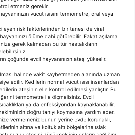
ntrol etmeniz gerekir.
yvanınızın vücut ısısını termometre, oral veya
ileyen risk faktörlerinden bir tanesi de viral
l hayvanınızı ölüme dahi götürebilir. Fakat aşılama
ize gerek kalmadan bu tür hastalıkların
ebilirsiniz.
rın çoğunda evcil hayvanınızın ateşi yükselir.
ın olması halinde vakit kaybetmeden alanında uzman
iye edilir. Kedilerin normal vücut ısısı insanlardan
ilerin ateşinin elle kontrol edilmesi yanlıştır. Bu
erini termometre ile ölçmelisiniz. Evcil
ıcaklıkları ya da enfeksiyondan kaynaklanabilir.
kiminizin doğru tanıyı koymasına yardım eder.
nize vermemeniz bunun yerine evde korunaklı,
ilerinin altına ve koltuk altı bölgelerine ıslak
dostunuzun ateşini düşürmek için onların sağlığını