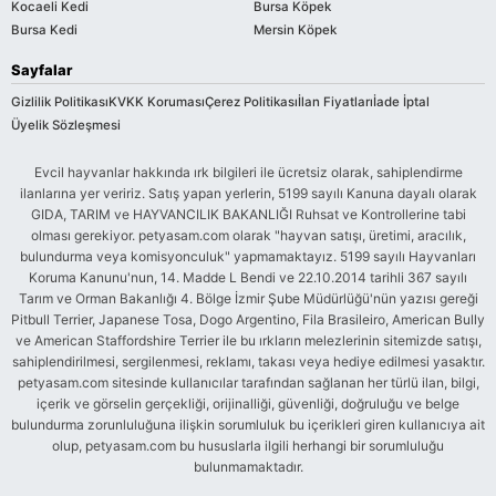
Kocaeli Kedi
Bursa Köpek
Bursa Kedi
Mersin Köpek
Sayfalar
Gizlilik Politikası
KVKK Koruması
Çerez Politikası
İlan Fiyatları
İade İptal
Üyelik Sözleşmesi
Evcil hayvanlar hakkında ırk bilgileri ile ücretsiz olarak, sahiplendirme
ilanlarına yer veririz. Satış yapan yerlerin, 5199 sayılı Kanuna dayalı olarak
GIDA, TARIM ve HAYVANCILIK BAKANLIĞI Ruhsat ve Kontrollerine tabi
olması gerekiyor. petyasam.com olarak "hayvan satışı, üretimi, aracılık,
bulundurma veya komisyonculuk" yapmamaktayız. 5199 sayılı Hayvanları
Koruma Kanunu'nun, 14. Madde L Bendi ve 22.10.2014 tarihli 367 sayılı
Tarım ve Orman Bakanlığı 4. Bölge İzmir Şube Müdürlüğü'nün yazısı gereği
Pitbull Terrier, Japanese Tosa, Dogo Argentino, Fila Brasileiro, American Bully
ve American Staffordshire Terrier ile bu ırkların melezlerinin sitemizde satışı,
sahiplendirilmesi, sergilenmesi, reklamı, takası veya hediye edilmesi yasaktır.
petyasam.com sitesinde kullanıcılar tarafından sağlanan her türlü ilan, bilgi,
içerik ve görselin gerçekliği, orijinalliği, güvenliği, doğruluğu ve belge
bulundurma zorunluluğuna ilişkin sorumluluk bu içerikleri giren kullanıcıya ait
olup, petyasam.com bu hususlarla ilgili herhangi bir sorumluluğu
bulunmamaktadır.