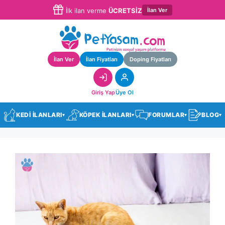
İlan Ver
İlk ilan verme
ÜCRETSİZ
İlan Ver
İlan Fiyatları
Doping Fiyatları
Giriş Yap
Üye Ol
KEDİ İLANLARI
KÖPEK İLANLARI
FORUMLAR
BLOG
▾
▾
▾
▾