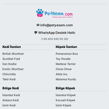
✉ info@petyasam.com
💬 WhatsApp Destek Hattı
(+90 850 840 90 36)
Kedi İlanları
Köpek İlanları
British Shorthair
Pomeranian Boo
Scottish Fold
Toy Poodle
İran Kedisi
Maltese Terrier
Exotic Shorthair
Chow Chow
Chinchilla
Akita Inu
Tekir Kedi
Malamut Kurdu
Bölge Kedi
Bölge Köpek
İstanbul Kedi
İstanbul Köpek
Ankara Kedi
Kocaeli Köpek
İzmir Kedi
İzmir Köpek