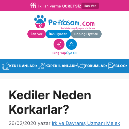
İlan Ver
İlk ilan verme
ÜCRETSİZ
İlan Ver
İlan Fiyatları
Doping Fiyatları
Giriş Yap
Üye Ol
KEDİ İLANLARI
KÖPEK İLANLARI
FORUMLAR
BLOG
▾
▾
▾
▾
Kediler Neden
Korkarlar?
26/02/2020
yazar
Irk ve Davranış Uzmanı Melek