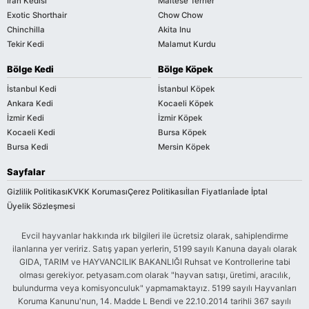
İran Kedisi
Maltese Terrier
Exotic Shorthair
Chow Chow
Chinchilla
Akita Inu
Tekir Kedi
Malamut Kurdu
Bölge Kedi
Bölge Köpek
İstanbul Kedi
İstanbul Köpek
Ankara Kedi
Kocaeli Köpek
İzmir Kedi
İzmir Köpek
Kocaeli Kedi
Bursa Köpek
Bursa Kedi
Mersin Köpek
Sayfalar
Gizlilik Politikası
KVKK Koruması
Çerez Politikası
İlan Fiyatları
İade İptal
Üyelik Sözleşmesi
Evcil hayvanlar hakkında ırk bilgileri ile ücretsiz olarak, sahiplendirme
ilanlarına yer veririz. Satış yapan yerlerin, 5199 sayılı Kanuna dayalı olarak
GIDA, TARIM ve HAYVANCILIK BAKANLIĞI Ruhsat ve Kontrollerine tabi
olması gerekiyor. petyasam.com olarak "hayvan satışı, üretimi, aracılık,
bulundurma veya komisyonculuk" yapmamaktayız. 5199 sayılı Hayvanları
Koruma Kanunu'nun, 14. Madde L Bendi ve 22.10.2014 tarihli 367 sayılı