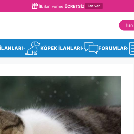
İlan Ver
İlk ilan verme
ÜCRETSİZ
İlan
 İLANLARI
KÖPEK İLANLARI
FORUMLAR
▾
▾
▾