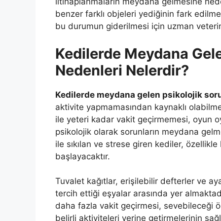
iltihaplanmaların meydana gelmesine neden
benzer farklı objeleri yediğinin fark edi
bu durumun giderilmesi için uzman veteri
Kedilerde Meydana Gelen
Nedenleri Nelerdir?
Kedilerde meydana gelen psikolojik sor
aktivite yapmamasından kaynaklı olabilmekt
ile yeteri kadar vakit geçirmemesi, oyun
psikolojik olarak sorunların meydana gel
ile sıkılan ve strese giren kediler, özellik
başlayacaktır.
Tuvalet kağıtlar, erişilebilir defterler ve 
tercih ettiği eşyalar arasında yer almaktadı
daha fazla vakit geçirmesi, sevebileceği 
belirli aktiviteleri yerine getirmelerinin sağl