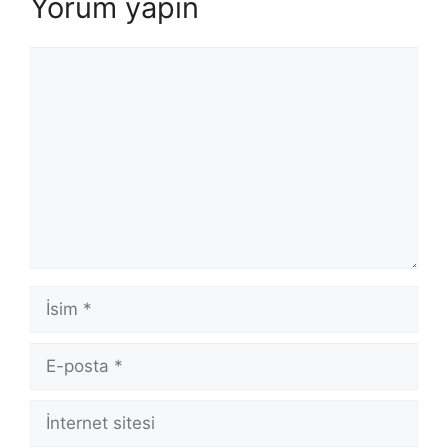
Yorum yapın
Yorum
İsim
E-
posta
İnternet
sitesi