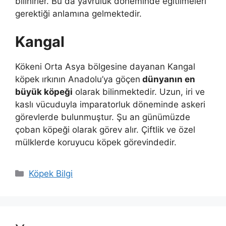
bilinirler. Bu da yavruluk döneminde eğitilmeleri
gerektiği anlamına gelmektedir.
Kangal
Kökeni Orta Asya bölgesine dayanan Kangal
köpek ırkının Anadolu’ya göçen
dünyanın en
büyük köpeği
olarak bilinmektedir. Uzun, iri ve
kaslı vücuduyla imparatorluk döneminde askeri
görevlerde bulunmuştur. Şu an günümüzde
çoban köpeği olarak görev alır. Çiftlik ve özel
mülklerde koruyucu köpek görevindedir.
Kategoriler
Köpek Bilgi