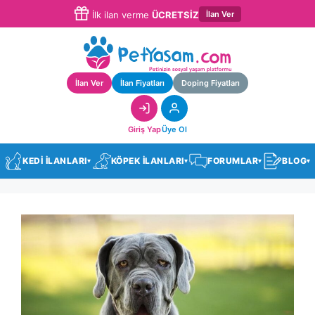
İlan Ver
İlk ilan verme
ÜCRETSİZ
İlan Ver
İlan Fiyatları
Doping Fiyatları
Giriş Yap
Üye Ol
KEDİ İLANLARI
KÖPEK İLANLARI
FORUMLAR
BLOG
▾
▾
▾
▾