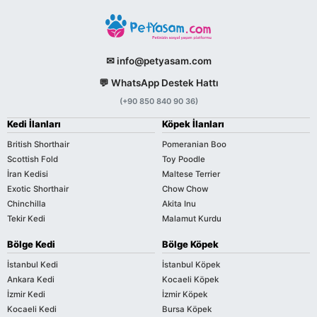
✉ info@petyasam.com
💬 WhatsApp Destek Hattı
(+90 850 840 90 36)
Kedi İlanları
Köpek İlanları
British Shorthair
Pomeranian Boo
Scottish Fold
Toy Poodle
İran Kedisi
Maltese Terrier
Exotic Shorthair
Chow Chow
Chinchilla
Akita Inu
Tekir Kedi
Malamut Kurdu
Bölge Kedi
Bölge Köpek
İstanbul Kedi
İstanbul Köpek
Ankara Kedi
Kocaeli Köpek
İzmir Kedi
İzmir Köpek
Kocaeli Kedi
Bursa Köpek