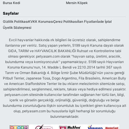
Bursa Kedi
Mersin Köpek
Sayfalar
Gizlilik Politikası
KVKK Koruması
Çerez Politikası
İlan Fiyatları
İade İptal
Üyelik Sözleşmesi
Evcil hayvanlar hakkında ırk bilgileri ile ücretsiz olarak, sahiplendirme
ilanlarına yer veririz. Satış yapan yerlerin, 5199 sayılı Kanuna dayalı olarak
GIDA, TARIM ve HAYVANCILIK BAKANLIĞI Ruhsat ve Kontrollerine tabi
olması gerekiyor. petyasam.com olarak "hayvan satışı, üretimi, aracılık,
bulundurma veya komisyonculuk" yapmamaktayız. 5199 sayılı Hayvanları
Koruma Kanunu'nun, 14. Madde L Bendi ve 22.10.2014 tarihli 367 sayılı
Tarım ve Orman Bakanlığı 4. Bölge İzmir Şube Müdürlüğü'nün yazısı gereği
Pitbull Terrier, Japanese Tosa, Dogo Argentino, Fila Brasileiro, American Bully
ve American Staffordshire Terrier ile bu ırkların melezlerinin sitemizde satışı,
sahiplendirilmesi, sergilenmesi, reklamı, takası veya hediye edilmesi yasaktır.
petyasam.com sitesinde kullanıcılar tarafından sağlanan her türlü ilan, bilgi,
içerik ve görselin gerçekliği, orijinalliği, güvenliği, doğruluğu ve belge
bulundurma zorunluluğuna ilişkin sorumluluk bu içerikleri giren kullanıcıya ait
olup, petyasam.com bu hususlarla ilgili herhangi bir sorumluluğu
bulunmamaktadır.