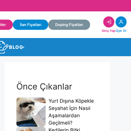
 Ver
İlan Fiyatları
Doping Fiyatları
Giriş Yap
Üye Ol
BLOG
▾
Önce Çıkanlar
Yurt Dışına Köpekle
Seyahat İçin Nasıl
Aşamalardan
Geçilmeli?
Kedilerin Bitki