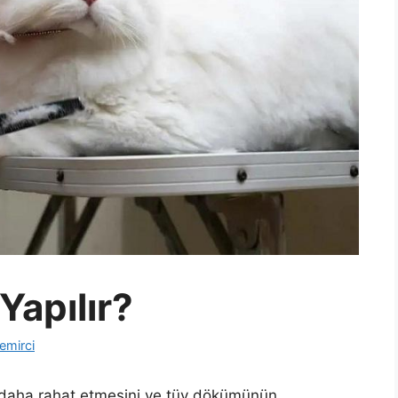
 Yapılır?
emirci
k daha rahat etmesini ve tüy dökümünün