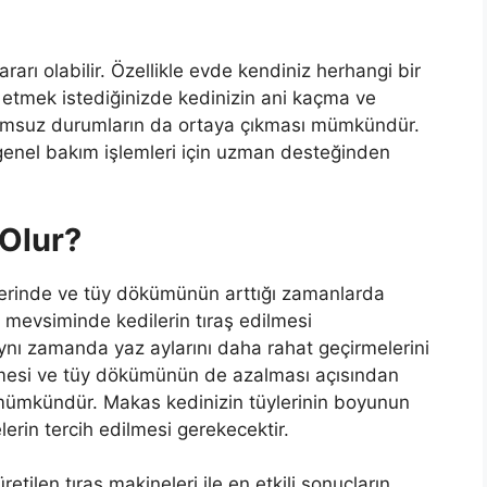
zararı olabilir. Özellikle evde kendiniz herhangi bir
 etmek istediğinizde kedinizin ani kaçma ve
umsuz durumların da ortaya çıkması mümkündür.
e genel bakım işlemleri için uzman desteğinden
 Olur?
lerinde ve tüy dökümünün arttığı zamanlarda
z mevsiminde kedilerin tıraş edilmesi
 aynı zamanda yaz aylarını daha rahat geçirmelerini
tmesi ve tüy dökümünün de azalması açısından
si mümkündür. Makas kedinizin tüylerinin boyunun
lerin tercih edilmesi gerekecektir.
retilen tıraş makineleri ile en etkili sonuçların