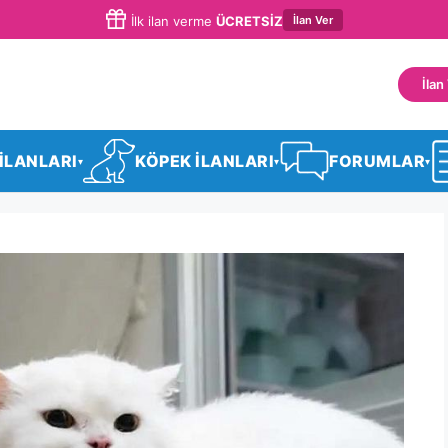
İlan Ver
İlk ilan verme
ÜCRETSİZ
İlan
 İLANLARI
KÖPEK İLANLARI
FORUMLAR
▾
▾
▾