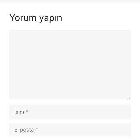
Yorum yapın
Yorum
İsim
E-
posta