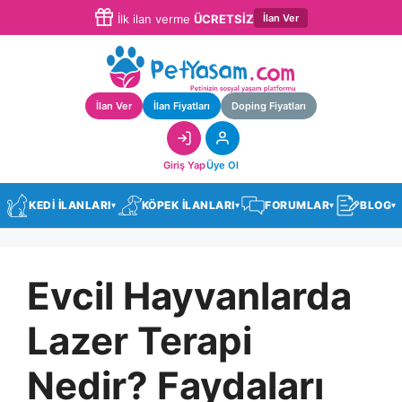
İlan Ver
İlk ilan verme
ÜCRETSİZ
İlan Ver
İlan Fiyatları
Doping Fiyatları
Giriş Yap
Üye Ol
KEDİ İLANLARI
KÖPEK İLANLARI
FORUMLAR
BLOG
▾
▾
▾
▾
Evcil Hayvanlarda
Lazer Terapi
Nedir? Faydaları