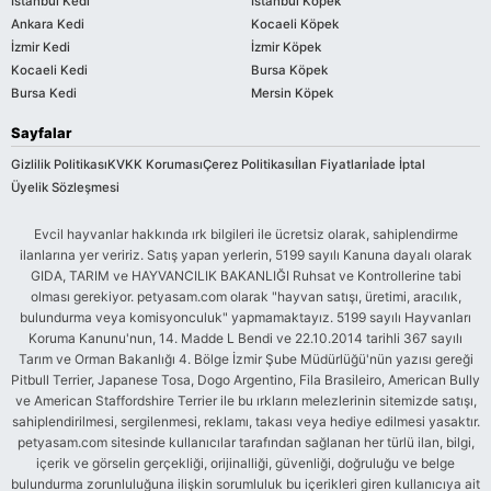
İstanbul Kedi
İstanbul Köpek
Ankara Kedi
Kocaeli Köpek
İzmir Kedi
İzmir Köpek
Kocaeli Kedi
Bursa Köpek
Bursa Kedi
Mersin Köpek
Sayfalar
Gizlilik Politikası
KVKK Koruması
Çerez Politikası
İlan Fiyatları
İade İptal
Üyelik Sözleşmesi
Evcil hayvanlar hakkında ırk bilgileri ile ücretsiz olarak, sahiplendirme
ilanlarına yer veririz. Satış yapan yerlerin, 5199 sayılı Kanuna dayalı olarak
GIDA, TARIM ve HAYVANCILIK BAKANLIĞI Ruhsat ve Kontrollerine tabi
olması gerekiyor. petyasam.com olarak "hayvan satışı, üretimi, aracılık,
bulundurma veya komisyonculuk" yapmamaktayız. 5199 sayılı Hayvanları
Koruma Kanunu'nun, 14. Madde L Bendi ve 22.10.2014 tarihli 367 sayılı
Tarım ve Orman Bakanlığı 4. Bölge İzmir Şube Müdürlüğü'nün yazısı gereği
Pitbull Terrier, Japanese Tosa, Dogo Argentino, Fila Brasileiro, American Bully
ve American Staffordshire Terrier ile bu ırkların melezlerinin sitemizde satışı,
sahiplendirilmesi, sergilenmesi, reklamı, takası veya hediye edilmesi yasaktır.
petyasam.com sitesinde kullanıcılar tarafından sağlanan her türlü ilan, bilgi,
içerik ve görselin gerçekliği, orijinalliği, güvenliği, doğruluğu ve belge
bulundurma zorunluluğuna ilişkin sorumluluk bu içerikleri giren kullanıcıya ait