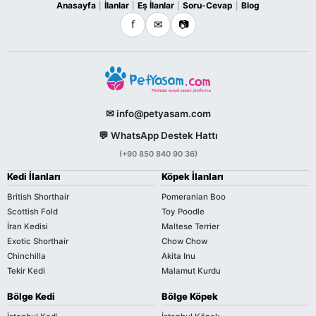
Anasayfa
İlanlar
Eş İlanlar
Soru-Cevap
Blog
|
|
|
|
f
✉
📷
✉ info@petyasam.com
💬 WhatsApp Destek Hattı
(+90 850 840 90 36)
Kedi İlanları
Köpek İlanları
British Shorthair
Pomeranian Boo
Scottish Fold
Toy Poodle
İran Kedisi
Maltese Terrier
Exotic Shorthair
Chow Chow
Chinchilla
Akita Inu
Tekir Kedi
Malamut Kurdu
Bölge Kedi
Bölge Köpek