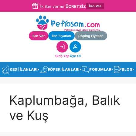
İlan Ver
İlk ilan verme
ÜCRETSİZ
İlan Ver
İlan Fiyatları
Doping Fiyatları
Giriş Yap
Üye Ol
KEDİ İLANLARI
KÖPEK İLANLARI
FORUMLAR
BLOG
▾
▾
▾
▾
Kaplumbağa, Balık
ve Kuş