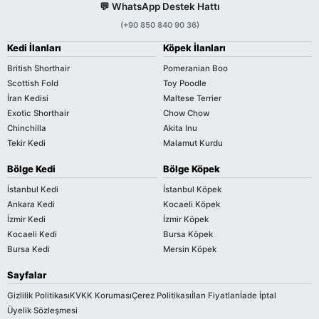
💬 WhatsApp Destek Hattı
(+90 850 840 90 36)
Kedi İlanları
Köpek İlanları
British Shorthair
Pomeranian Boo
Scottish Fold
Toy Poodle
İran Kedisi
Maltese Terrier
Exotic Shorthair
Chow Chow
Chinchilla
Akita Inu
Tekir Kedi
Malamut Kurdu
Bölge Kedi
Bölge Köpek
İstanbul Kedi
İstanbul Köpek
Ankara Kedi
Kocaeli Köpek
İzmir Kedi
İzmir Köpek
Kocaeli Kedi
Bursa Köpek
Bursa Kedi
Mersin Köpek
Sayfalar
Gizlilik Politikası
KVKK Koruması
Çerez Politikası
İlan Fiyatları
İade İptal
Üyelik Sözleşmesi