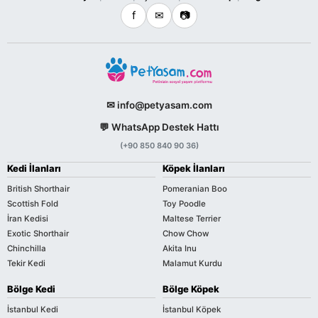
f
✉
📷
✉ info@petyasam.com
💬 WhatsApp Destek Hattı
(+90 850 840 90 36)
Kedi İlanları
Köpek İlanları
British Shorthair
Pomeranian Boo
Scottish Fold
Toy Poodle
İran Kedisi
Maltese Terrier
Exotic Shorthair
Chow Chow
Chinchilla
Akita Inu
Tekir Kedi
Malamut Kurdu
Bölge Kedi
Bölge Köpek
İstanbul Kedi
İstanbul Köpek