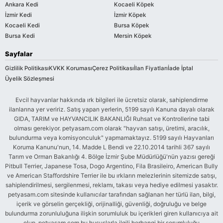
Ankara Kedi
Kocaeli Köpek
İzmir Kedi
İzmir Köpek
Kocaeli Kedi
Bursa Köpek
Bursa Kedi
Mersin Köpek
Sayfalar
Gizlilik Politikası
KVKK Koruması
Çerez Politikası
İlan Fiyatları
İade İptal
Üyelik Sözleşmesi
Evcil hayvanlar hakkında ırk bilgileri ile ücretsiz olarak, sahiplendirme
ilanlarına yer veririz. Satış yapan yerlerin, 5199 sayılı Kanuna dayalı olarak
GIDA, TARIM ve HAYVANCILIK BAKANLIĞI Ruhsat ve Kontrollerine tabi
olması gerekiyor. petyasam.com olarak "hayvan satışı, üretimi, aracılık,
bulundurma veya komisyonculuk" yapmamaktayız. 5199 sayılı Hayvanları
Koruma Kanunu'nun, 14. Madde L Bendi ve 22.10.2014 tarihli 367 sayılı
Tarım ve Orman Bakanlığı 4. Bölge İzmir Şube Müdürlüğü'nün yazısı gereği
Pitbull Terrier, Japanese Tosa, Dogo Argentino, Fila Brasileiro, American Bully
ve American Staffordshire Terrier ile bu ırkların melezlerinin sitemizde satışı,
sahiplendirilmesi, sergilenmesi, reklamı, takası veya hediye edilmesi yasaktır.
petyasam.com sitesinde kullanıcılar tarafından sağlanan her türlü ilan, bilgi,
içerik ve görselin gerçekliği, orijinalliği, güvenliği, doğruluğu ve belge
bulundurma zorunluluğuna ilişkin sorumluluk bu içerikleri giren kullanıcıya ait
olup, petyasam.com bu hususlarla ilgili herhangi bir sorumluluğu