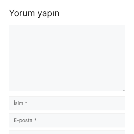
Yorum yapın
Yorum
İsim
E-
posta
İnternet