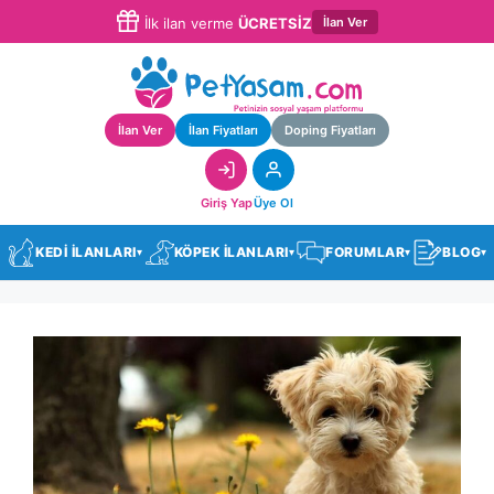
İlan Ver
İlk ilan verme
ÜCRETSİZ
İlan Ver
İlan Fiyatları
Doping Fiyatları
Giriş Yap
Üye Ol
KEDİ İLANLARI
KÖPEK İLANLARI
FORUMLAR
BLOG
▾
▾
▾
▾