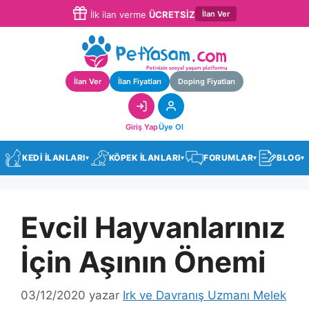
İlan Ver
İlk ilan verme
ÜCRETSİZ
İlan Ver
İlan Fiyatları
Doping Fiyatları
Giriş Yap
Üye Ol
KEDİ İLANLARI
KÖPEK İLANLARI
FORUMLAR
BLOG
▾
▾
▾
▾
Evcil Hayvanlarınız
İçin Aşının Önemi
03/12/2020
yazar
Irk ve Davranış Uzmanı Melek