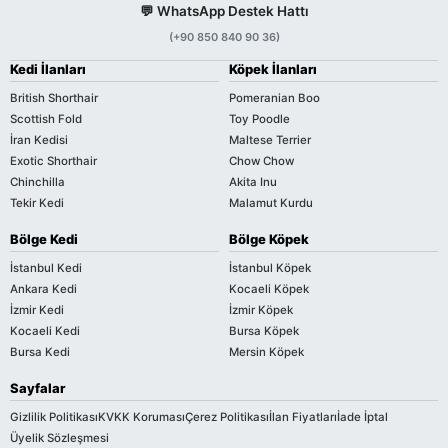
💬 WhatsApp Destek Hattı
(+90 850 840 90 36)
Kedi İlanları
Köpek İlanları
British Shorthair
Pomeranian Boo
Scottish Fold
Toy Poodle
İran Kedisi
Maltese Terrier
Exotic Shorthair
Chow Chow
Chinchilla
Akita Inu
Tekir Kedi
Malamut Kurdu
Bölge Kedi
Bölge Köpek
İstanbul Kedi
İstanbul Köpek
Ankara Kedi
Kocaeli Köpek
İzmir Kedi
İzmir Köpek
Kocaeli Kedi
Bursa Köpek
Bursa Kedi
Mersin Köpek
Sayfalar
Gizlilik Politikası
KVKK Koruması
Çerez Politikası
İlan Fiyatları
İade İptal
Üyelik Sözleşmesi