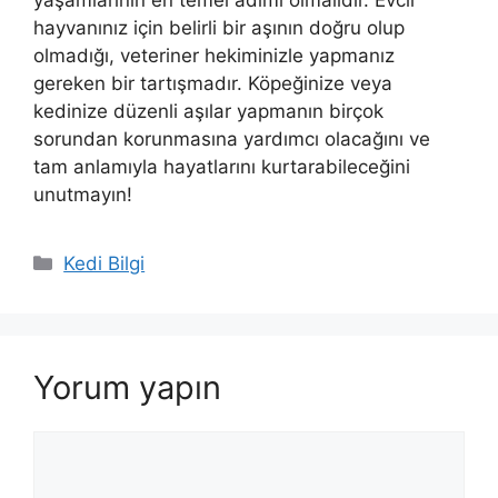
yaşamlarının en temel adımı olmalıdır. Evcil
hayvanınız için belirli bir aşının doğru olup
olmadığı, veteriner hekiminizle yapmanız
gereken bir tartışmadır. Köpeğinize veya
kedinize düzenli aşılar yapmanın birçok
sorundan korunmasına yardımcı olacağını ve
tam anlamıyla hayatlarını kurtarabileceğini
unutmayın!
Kategoriler
Kedi Bilgi
Yorum yapın
Yorum