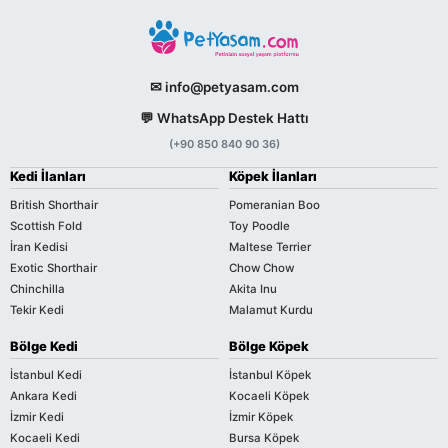
✉ info@petyasam.com
💬 WhatsApp Destek Hattı
(+90 850 840 90 36)
Kedi İlanları
Köpek İlanları
British Shorthair
Pomeranian Boo
Scottish Fold
Toy Poodle
İran Kedisi
Maltese Terrier
Exotic Shorthair
Chow Chow
Chinchilla
Akita Inu
Tekir Kedi
Malamut Kurdu
Bölge Kedi
Bölge Köpek
İstanbul Kedi
İstanbul Köpek
Ankara Kedi
Kocaeli Köpek
İzmir Kedi
İzmir Köpek
Kocaeli Kedi
Bursa Köpek