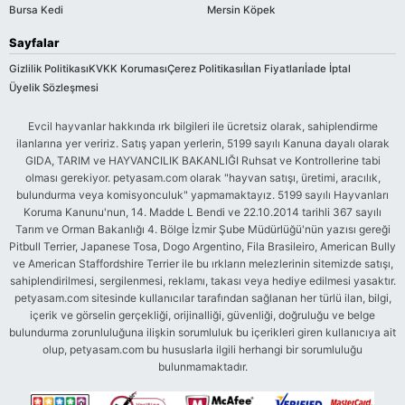
Bursa Kedi
Mersin Köpek
Sayfalar
Gizlilik Politikası
KVKK Koruması
Çerez Politikası
İlan Fiyatları
İade İptal
Üyelik Sözleşmesi
Evcil hayvanlar hakkında ırk bilgileri ile ücretsiz olarak, sahiplendirme
ilanlarına yer veririz. Satış yapan yerlerin, 5199 sayılı Kanuna dayalı olarak
GIDA, TARIM ve HAYVANCILIK BAKANLIĞI Ruhsat ve Kontrollerine tabi
olması gerekiyor. petyasam.com olarak "hayvan satışı, üretimi, aracılık,
bulundurma veya komisyonculuk" yapmamaktayız. 5199 sayılı Hayvanları
Koruma Kanunu'nun, 14. Madde L Bendi ve 22.10.2014 tarihli 367 sayılı
Tarım ve Orman Bakanlığı 4. Bölge İzmir Şube Müdürlüğü'nün yazısı gereği
Pitbull Terrier, Japanese Tosa, Dogo Argentino, Fila Brasileiro, American Bully
ve American Staffordshire Terrier ile bu ırkların melezlerinin sitemizde satışı,
sahiplendirilmesi, sergilenmesi, reklamı, takası veya hediye edilmesi yasaktır.
petyasam.com sitesinde kullanıcılar tarafından sağlanan her türlü ilan, bilgi,
içerik ve görselin gerçekliği, orijinalliği, güvenliği, doğruluğu ve belge
bulundurma zorunluluğuna ilişkin sorumluluk bu içerikleri giren kullanıcıya ait
olup, petyasam.com bu hususlarla ilgili herhangi bir sorumluluğu
bulunmamaktadır.