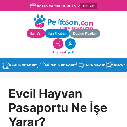
İlan Ver
İlk ilan verme
ÜCRETSİZ
İlan Ver
İlan Fiyatları
Doping Fiyatları
Giriş Yap
Üye Ol
KEDİ İLANLARI
KÖPEK İLANLARI
FORUMLAR
BLOG
▾
▾
▾
▾
Evcil Hayvan
Pasaportu Ne İşe
Yarar?