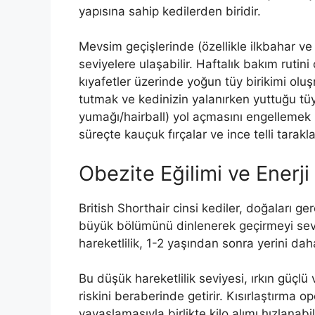
yapısına sahip kedilerden biridir.
Mevsim geçişlerinde (özellikle ilkbahar v
seviyelere ulaşabilir. Haftalık bakım rutin
kıyafetler üzerinde yoğun tüy birikimi olu
tutmak ve kedinizin yalanırken yuttuğu tüy
yumağı/hairball) yol açmasını engellemek iç
süreçte kauçuk fırçalar ve ince telli tarakl
Obezite Eğilimi ve Enerji
British Shorthair cinsi kediler, doğaları g
büyük bölümünü dinlenerek geçirmeyi sev
hareketlilik, 1-2 yaşından sonra yerini dah
Bu düşük hareketlilik seviyesi, ırkın güçlü 
riskini beraberinde getirir. Kısırlaştırm
yavaşlamasıyla birlikte kilo alımı hızlanabi