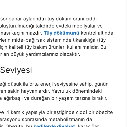
e sonbahar aylarında) tüy döküm oranı ciddi
i oluşturulmadığı takdirde evdeki mobilyalar ve
şması kaçınılmazdır.
Tüy dökümünü
kontrol altında
lerin mide-bağırsak sisteminde tıkanıklığa (tüy
in kaliteli tüy bakım ürünleri kullanılmalıdır. Bu
ar en büyük yardımcılarınız olacaktır.
 Seviyesi
ereği düşük ila orta enerji seviyesine sahip, günün
en sakin hayvanlardır. Yavruluk dönemindeki
a ağırbaşlı ve durağan bir yaşam tarzına bırakır.
ve iri kemik yapısıyla birleştiğinde ciddi bir obezite
a operasyonu sonrasında metabolizmanın da
lir. Obezite, bu
kedilerde diyabet
, karaciğer