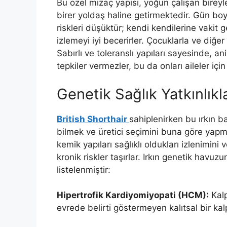
Bu özel mizaç yapısı, yoğun çalışan birey
birer yoldaş haline getirmektedir. Gün boy
riskleri düşüktür; kendi kendilerine vakit
izlemeyi iyi becerirler. Çocuklarla ve diğer 
Sabırlı ve toleranslı yapıları sayesinde, an
tepkiler vermezler, bu da onları aileler içi
Genetik Sağlık Yatkınlıkla
British Shorthair
sahiplenirken bu ırkın ba
bilmek ve üretici seçimini buna göre yapm
kemik yapıları sağlıklı oldukları izlenimini
kronik riskler taşırlar. Irkın genetik havuz
listelenmiştir:
Hipertrofik Kardiyomiyopati (HCM):
Kalp
evrede belirti göstermeyen kalıtsal bir kalp