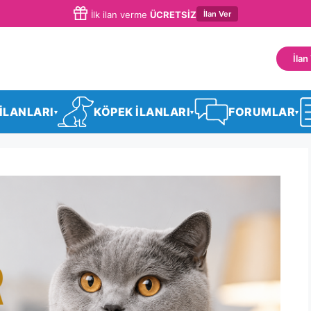
İlan Ver
İlk ilan verme
ÜCRETSİZ
İlan
 İLANLARI
KÖPEK İLANLARI
FORUMLAR
▾
▾
▾