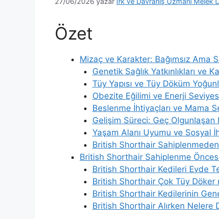
27/06/2026
yazar
Irk ve Davranış Uzmanı Melek D
Özet
Mizaç ve Karakter: Bağımsız Ama S
Genetik Sağlık Yatkınlıkları ve Ka
Tüy Yapısı ve Tüy Döküm Yoğun
Obezite Eğilimi ve Enerji Seviyes
Beslenme İhtiyaçları ve Mama S
Gelişim Süreci: Geç Olgunlaşan B
Yaşam Alanı Uyumu ve Sosyal İh
British Shorthair Sahiplenmeden
British Shorthair Sahiplenme Öncesi
British Shorthair Kedileri Evde T
British Shorthair Çok Tüy Döker
British Shorthair Kedilerinin Gene
British Shorthair Alırken Nelere 