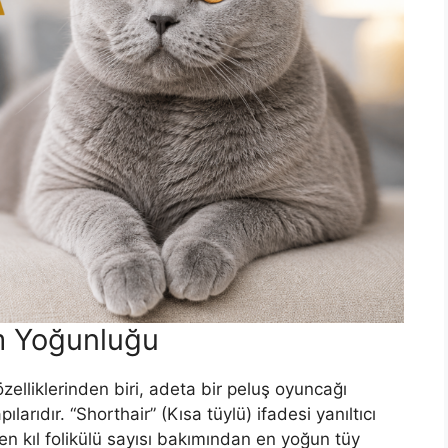
m Yoğunluğu
 özelliklerinden biri, adeta bir peluş oyuncağı
larıdır. “Shorthair” (Kısa tüylü) ifadesi yanıltıcı
n kıl folikülü sayısı bakımından en yoğun tüy