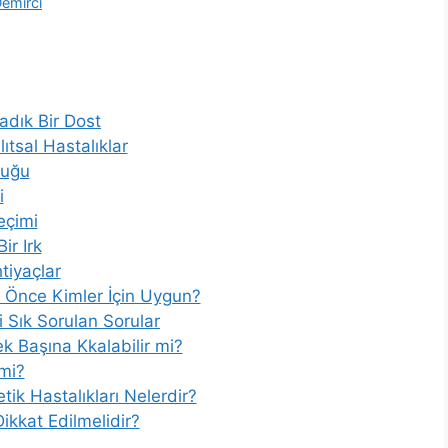
emirci
adık Bir Dost
lıtsal Hastalıklar
luğu
i
eçimi
ir Irk
tiyaçlar
 Önce Kimler İçin Uygun?
 Sık Sorulan Sorular
ek Başına Kkalabilir mi?
 mi?
tik Hastalıkları Nelerdir?
Dikkat Edilmelidir?