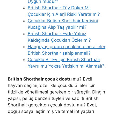
Uygun mudur?
British Shorthair Tüy Döker Mi,
Çocuklar İçin Alerji Riski Yaratır mı?
Çocuklar British Shorthair Kedisini
Kucağına Alıp Taşıyabilir mi?
British Shorthair Evde Yalnız
Kaldığında Çocukları Özler mi?
Hangi yaş grubu çocukları olan aileler
British Shorthair sahiplenmeli?
Çocuklu Bir Ev İçin British Shorthair
Yavru mu Yoksa Yetişkin mi Alınmalı?
British Shorthair çocuk dostu
mu? Evcil
hayvan seçimi, özellikle çocuklu aileler için
titizlikle yönetilmesi gereken bir süreçtir. Dingin
yapısı, pelüş benzeri tüyleri ve sabırlı British
Shorthair gerçekten çocuk dostu mu? Evet,
doğru sosyalleştirilmiş ve temel ihtiyaçları