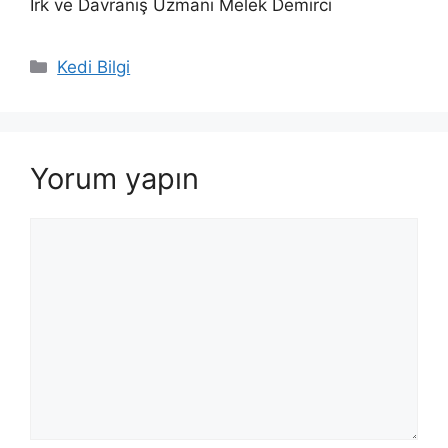
Irk ve Davranış Uzmanı Melek Demirci
Kategoriler
Kedi Bilgi
Yorum yapın
Yorum