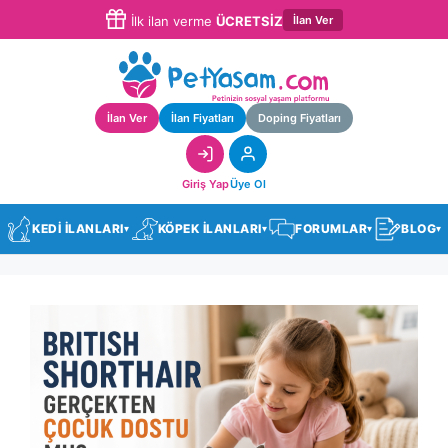
İlan Ver
İlk ilan verme
ÜCRETSİZ
İlan Ver
İlan Fiyatları
Doping Fiyatları
Giriş Yap
Üye Ol
KEDİ İLANLARI
KÖPEK İLANLARI
FORUMLAR
BLOG
▾
▾
▾
▾