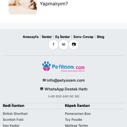
Yapmalıyım?
Anasayfa
İlanlar
Eş İlanlar
Soru-Cevap
Blog
|
|
|
|
f
✉
📷
✉ info@petyasam.com
💬 WhatsApp Destek Hattı
(+90 850 840 90 36)
Kedi İlanları
Köpek İlanları
British Shorthair
Pomeranian Boo
Scottish Fold
Toy Poodle
İran Kedisi
Maltese Terrier