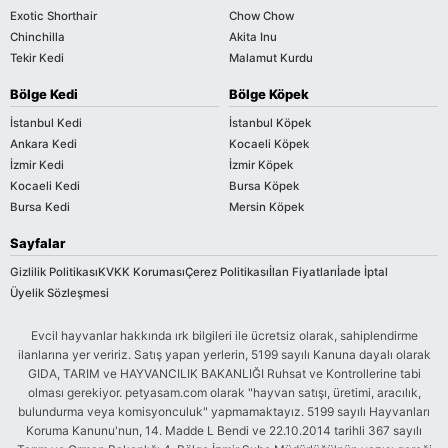
Exotic Shorthair
Chow Chow
Chinchilla
Akita Inu
Tekir Kedi
Malamut Kurdu
Bölge Kedi
Bölge Köpek
İstanbul Kedi
İstanbul Köpek
Ankara Kedi
Kocaeli Köpek
İzmir Kedi
İzmir Köpek
Kocaeli Kedi
Bursa Köpek
Bursa Kedi
Mersin Köpek
Sayfalar
Gizlilik Politikası
KVKK Koruması
Çerez Politikası
İlan Fiyatları
İade İptal
Üyelik Sözleşmesi
Evcil hayvanlar hakkında ırk bilgileri ile ücretsiz olarak, sahiplendirme
ilanlarına yer veririz. Satış yapan yerlerin, 5199 sayılı Kanuna dayalı olarak
GIDA, TARIM ve HAYVANCILIK BAKANLIĞI Ruhsat ve Kontrollerine tabi
olması gerekiyor. petyasam.com olarak "hayvan satışı, üretimi, aracılık,
bulundurma veya komisyonculuk" yapmamaktayız. 5199 sayılı Hayvanları
Koruma Kanunu'nun, 14. Madde L Bendi ve 22.10.2014 tarihli 367 sayılı