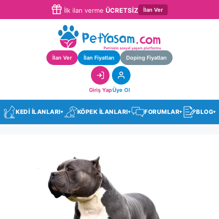
İlan Ver
İlk ilan verme
ÜCRETSİZ
İlan Ver
İlan Fiyatları
Doping Fiyatları
Giriş Yap
Üye Ol
KEDİ İLANLARI
KÖPEK İLANLARI
FORUMLAR
BLOG
▾
▾
▾
▾