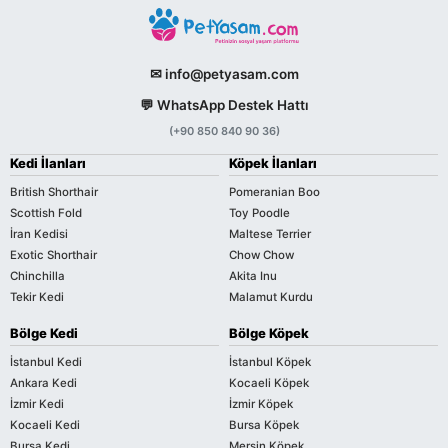
✉ info@petyasam.com
💬 WhatsApp Destek Hattı
(+90 850 840 90 36)
Kedi İlanları
Köpek İlanları
British Shorthair
Pomeranian Boo
Scottish Fold
Toy Poodle
İran Kedisi
Maltese Terrier
Exotic Shorthair
Chow Chow
Chinchilla
Akita Inu
Tekir Kedi
Malamut Kurdu
Bölge Kedi
Bölge Köpek
İstanbul Kedi
İstanbul Köpek
Ankara Kedi
Kocaeli Köpek
İzmir Kedi
İzmir Köpek
Kocaeli Kedi
Bursa Köpek
Bursa Kedi
Mersin Köpek