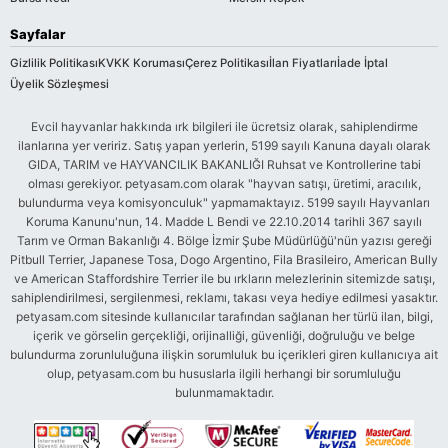
Sayfalar
Gizlilik Politikası
KVKK Koruması
Çerez Politikası
İlan Fiyatları
İade İptal
Üyelik Sözleşmesi
Evcil hayvanlar hakkında ırk bilgileri ile ücretsiz olarak, sahiplendirme
ilanlarına yer veririz. Satış yapan yerlerin, 5199 sayılı Kanuna dayalı olarak
GIDA, TARIM ve HAYVANCILIK BAKANLIĞI Ruhsat ve Kontrollerine tabi
olması gerekiyor. petyasam.com olarak "hayvan satışı, üretimi, aracılık,
bulundurma veya komisyonculuk" yapmamaktayız. 5199 sayılı Hayvanları
Koruma Kanunu'nun, 14. Madde L Bendi ve 22.10.2014 tarihli 367 sayılı
Tarım ve Orman Bakanlığı 4. Bölge İzmir Şube Müdürlüğü'nün yazısı gereği
Pitbull Terrier, Japanese Tosa, Dogo Argentino, Fila Brasileiro, American Bully
ve American Staffordshire Terrier ile bu ırkların melezlerinin sitemizde satışı,
sahiplendirilmesi, sergilenmesi, reklamı, takası veya hediye edilmesi yasaktır.
petyasam.com sitesinde kullanıcılar tarafından sağlanan her türlü ilan, bilgi,
içerik ve görselin gerçekliği, orijinalliği, güvenliği, doğruluğu ve belge
bulundurma zorunluluğuna ilişkin sorumluluk bu içerikleri giren kullanıcıya ait
olup, petyasam.com bu hususlarla ilgili herhangi bir sorumluluğu
bulunmamaktadır.